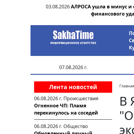
ания депутата
03.08.2026
АЛРОСА ушла в минус и
 рублей
финансового уд
П
С
К
07.08.2026 г.
Лента новостей
Главна
В 
06.08.2026 г.
Происшествия
Огненное ЧП: Пламя
"О
перекинулось на соседей
эк
06.08.2026 г.
Общество
Обновленный личный