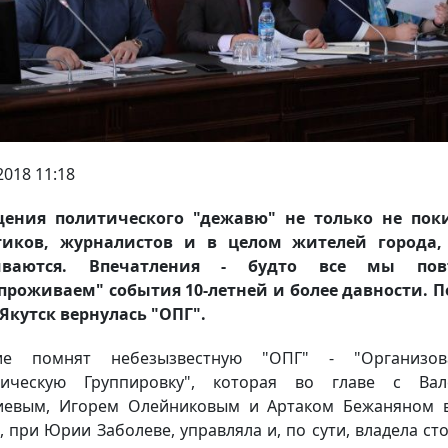
2018 11:18
ения политического "дежавю" не только не пок
тиков, журналистов и в целом жителей города,
иваются. Впечатления - будто все мы пов
проживаем" события 10-летней и более давности. 
 Якутск вернулась "ОПГ".
ие помнят небезызвестную "ОПГ" - "Организов
тическую Группировку", которая во главе с Вал
евым, Игорем Олейниковым и Артаком Бежаняном 
, при Юрии Заболеве, управляла и, по сути, владела ст