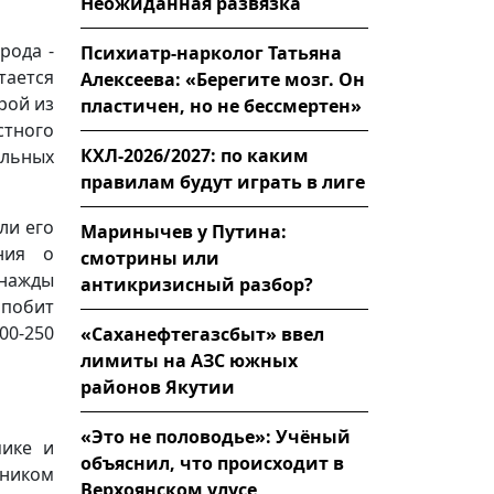
Неожиданная развязка
рода -
Психиатр-нарколог Татьяна
ается
Алексеева: «Берегите мозг. Он
рой из
пластичен, но не бессмертен»
тного
КХЛ-2026/2027: по каким
ельных
правилам будут играть в лиге
ли его
Маринычев у Путина:
ния о
смотрины или
днажды
антикризисный разбор?
побит
00-250
«Саханефтегазсбыт» ввел
лимиты на АЗС южных
районов Якутии
«Это не половодье»: Учёный
мике и
объяснил, что происходит в
щником
Верхоянском улусе