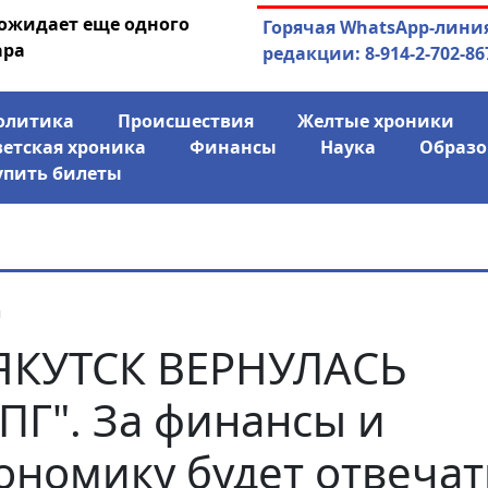
 ожидает еще одного
04.08.2026
Маринычев у П
Горячая WhatsApp-лини
ара
антикризисн
редакции: 8-914-2-702-86
олитика
Происшествия
Желтые хроники
ветская хроника
Финансы
Наука
Образо
упить билеты
я
ЯКУТСК ВЕРНУЛАСЬ
ПГ". За финансы и
ономику будет отвечат