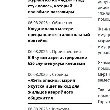
Журнал АО АК «ЖДЯ» «Под
депут
стук колес», который
дире
полюбили пассажиры
"Жили
помощ
06.08.2026 г.
Общество
Когда молоко матери
Жанн
превращается в алкогольный
имуще
коктейль
мэрии
имущ
06.08.2026 г.
Происшествия
управ
В Якутии зарегистрировано
Яким
626 случаев укуса клещами
помощ
мэра 
06.08.2026 г.
Столица
замес
«Жить опасно»: мэрия
Якутска ищет выход для
Так ч
жильцов аварийного
помо
общежития
Горын
06.08.2026 г.
Культура