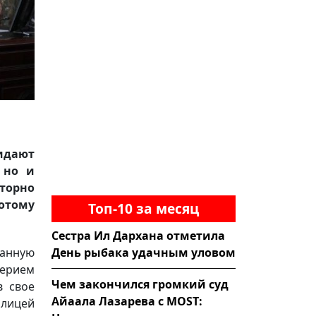
идают
 но и
торно
Потому
Топ-10 за месяц
Сестра Ил Дархана отметила
День рыбака удачным уловом
анную
ерием
Чем закончился громкий суд
в свое
Айаала Лазарева с MOST:
олицей