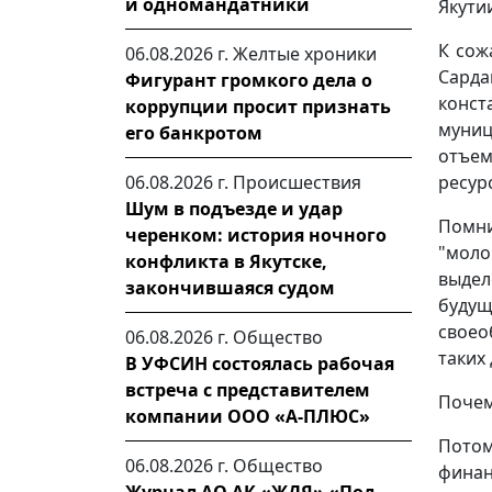
и одномандатники
Якути
К сож
06.08.2026 г.
Желтые хроники
Сард
Фигурант громкого дела о
конст
коррупции просит признать
муни
его банкротом
отъем
06.08.2026 г.
Происшествия
ресурс
Шум в подъезде и удар
Помни
черенком: история ночного
"мол
конфликта в Якутске,
выдел
закончившаяся судом
буду
своео
06.08.2026 г.
Общество
таких 
В УФСИН состоялась рабочая
встреча с представителем
Почем
компании ООО «А-ПЛЮС»
Потом
06.08.2026 г.
Общество
финан