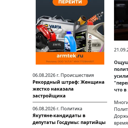
21.09.
Ощущ
поли
06.08.2026 г.
Происшествия
усил
Рекордный штраф: Женщина
"пере
жестко наказала
что в
застройщика
Мног
06.08.2026 г.
Политика
Поли
Якутяне-кандидаты в
Доржи
депутаты Госдумы: партийцы
время