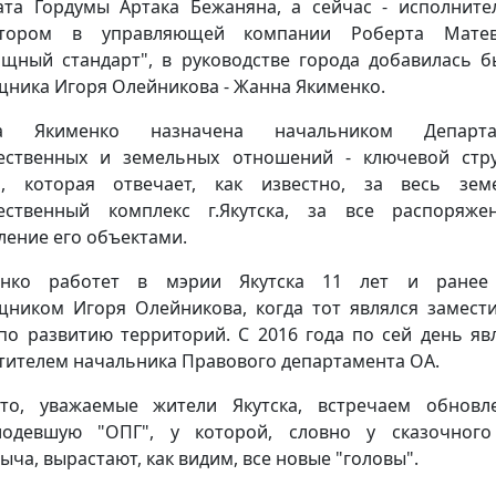
ата Гордумы Артака Бежаняна, а сейчас - исполнит
ктором в управляющей компании Роберта Матев
щный стандарт", в руководстве города добавилась 
ника Игоря Олейникова - Жанна Якименко.
а Якименко назначена начальником Департа
ственных и земельных отношений - ключевой стр
, которая отвечает, как известно, за весь зем
ественный комплекс г.Якутска, за все распоряже
ление его объектами.
енко работет в мэрии Якутска 11 лет и ранее
ником Игоря Олейникова, когда тот являлся замест
по развитию территорий. С 2016 года по сей день яв
тителем начальника Правового департамента ОА.
то, уважаемые жители Якутска, встречаем обновл
лодевшую "ОПГ", у которой, словно у сказочного
ыча, вырастают, как видим, все новые "головы".