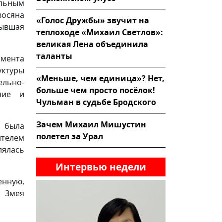
ельным
осяна
«Голос Дружбы» звучит на
бывшая
теплоходе «Михаил Светлов»:
великая Лена объединила
таланты
мента
уктуры
«Меньше, чем единица»? Нет,
ельно-
больше чем просто посёлок!
ние и
Чульман в судьбе Бродского
Зачем Михаил Мишустин
 была
полетел за Урал
ителем
лялась
Интервью недели
енную,
 Змея