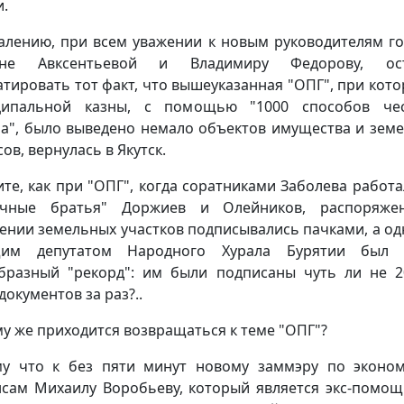
и.
алению, при всем уважении к новым руководителям го
ане Авксентьевой и Владимиру Федорову, ост
атировать тот факт, что вышеуказанная "ОПГ", при кото
ципальной казны, с помощью "1000 способов чес
а", было выведено немало объектов имущества и зем
ов, вернулась в Якутск.
те, как при "ОПГ", когда соратниками Заболева работа
очные братья" Доржиев и Олейников, распоряже
ении земельных участков подписывались пачками, а о
щим депутатом Народного Хурала Бурятии был 
бразный "рекорд": им были подписаны чуть ли не 2
документов за раз?..
у же приходится возвращаться к теме "ОПГ"?
у что к без пяти минут новому заммэру по эконо
сам Михаилу Воробьеву, который является экс-помо