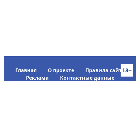
Главная
О проекте
Правила сайта
Реклама
Контактные данные
Информационное агентство SakhaTime
Главный редактор: Городецкий Ю. В.
Политика конфиденциальности
2017-2026 © Все права защищены.