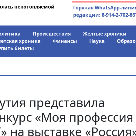
алась непотопляемой
30.07.2026
Экс-спикер Якутск
Горячая WhatsApp-лини
совладельцем го
редакции: 8-914-2-702-86
олитика
Происшествия
Желтые хроники
ветская хроника
Финансы
Наука
Образо
упить билеты
я
утия представила
нкурс «Моя профессия 
» на выставке «Россия»