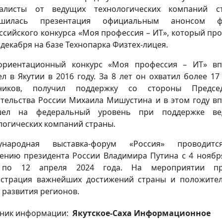
иалисты от ведущих технологических компаний ст
ршилась презентация официальным анонсом ф
ссийского конкурса «Моя профессия – ИТ», который про
8 декабря на базе Технопарка Физтех-лицея.
ориентационный конкурс «Моя профессия – ИТ» вп
л в Якутии в 2016 году. За 8 лет он охватил более 17
тников, получил поддержку со стороны Председ
тельства России Михаила Мишустина и в этом году в
шел на федеральный уровень при поддержке ве
логических компаний страны.
ународная выставка-форум «Россия» проводит
ению президента России Владимира Путина с 4 ноябр
 по 12 апреля 2024 года. На мероприятии пр
страция важнейших достижений страны и положите
 развития регионов.
ник информации:
Якутское-Саха Информационное