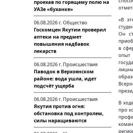
спосо
проехав по горящему полю на
отмет
УАЗе «буханке»
«В эт
06.08.2026 г.
Общество
студе
Госкомцен Якутии проверил
Он ст
аптеки на предмет
приоб
повышения надбавок
в сфе
лекарств
опыт 
госуд
06.08.2026 г.
Происшествия
лишн
Паводок в Верхоянском
образ
районе: вода ушла, идет
Всер
подсчёт ущерба
прези
06.08.2026 г.
Происшествия
В ход
Якутия против огня:
про к
обстановка под контролем,
профе
силы наращиваются
кома
регио