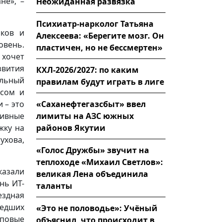
не», –
Неожиданная развязка
Психиатр-нарколог Татьяна
иков и
Алексеева: «Берегите мозг. Он
овень.
пластичен, но не бессмертен»
 хочет
звития
КХЛ-2026/2027: по каким
альный
правилам будут играть в лиге
есом и
«Саханефтегазсбыт» ввел
 – это
лимиты на АЗС южных
ивные
районов Якутии
жку на
хова,
«Голос Дружбы» звучит на
теплоходе «Михаил Светлов»:
казали
великая Лена объединила
нь ИТ-
таланты
ездная
едших
«Это не половодье»: Учёный
оповые
объяснил, что происходит в