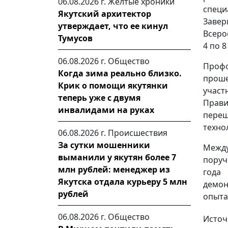
06.08.2026 г.
Желтые хроники
спец
Якутский архитектор
Заве
утверждает, что ее кинул
Всеро
Тумусов
4 по 
06.08.2026 г.
Общество
Проф
Когда зима реально близко.
проше
Крик о помощи якутянки
учас
теперь уже с двумя
Прави
инвалидами на руках
пере
техно
06.08.2026 г.
Происшествия
За сутки мошенники
Межд
выманили у якутян более 7
поруч
млн рублей: менеджер из
года
Якутска отдала курьеру 5 млн
демон
рублей
опыта
06.08.2026 г.
Общество
Источ