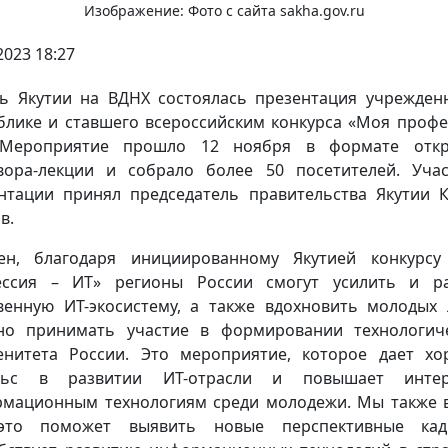
Изображение: Фото с сайта sakha.gov.ru
2023 18:27
ь Якутии на ВДНХ состоялась презентация учрежден
блике и ставшего всероссийским конкурса «Моя профе
 Мероприятие прошло 12 ноября в формате откр
вора-лекции и собрало более 50 посетителей. Уча
нтации принял председатель правительства Якутии 
в.
ен, благодаря инициированному Якутией конкурс
ессия – ИТ» регионы России смогут усилить и ра
венную ИТ-экосистему, а также вдохновить молодых
но принимать участие в формировании технологич
енитета России. Это мероприятие, которое дает х
льс в развитии ИТ-отрасли и повышает инте
мационным технологиям среди молодежи. Мы также 
это поможет выявить новые перспективные ка