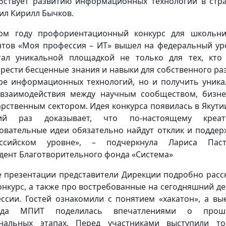
бствует развитию информационных технологий в стра
ил Кирилл Бычков.
ом году профориентационный конкурс для школьн
нтов «Моя профессия – ИТ» вышел на федеральный ур
ал уникальной площадкой не только для тех, кто
рести бесценные знания и навыки для собственного ра
ре информационных технологий, но и получить уник
взаимодействия между научным сообществом, бизн
арственным сектором. Идея конкурса появилась в Якутии
ий раз доказывает, что по-настоящему креат
овательные идеи обязательно найдут отклик и поддер
оссийском уровне», – подчеркнула Лариса Пасту
дент Благотворительного фонда «Система»
е презентации представители Дирекции подробно расс
онкурс, а также про востребованные на сегодняшний де
ссии. Гостей ознакомили с понятием «хакатон», а вы
нда МПИТ поделилась впечатлениями о прош
нальных этапах. Перед участниками выступили т