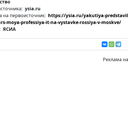
ство
источника:
ysia.ru
а на первоисточник:
https://ysia.ru/yakutiya-predstavil
rs-moya-professiya-it-na-vystavke-rossiya-v-moskve/
:
ЯСИА
Реклама на