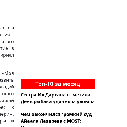
ного в
ссия –
ытого
стие в
Кирилл
у «Моя
звить
Топ-10 за месяц
 людей
еского
Сестра Ил Дархана отметила
ороший
День рыбака удачным уловом
рес к
верим,
Чем закончился громкий суд
дры и
Айаала Лазарева с MOST: