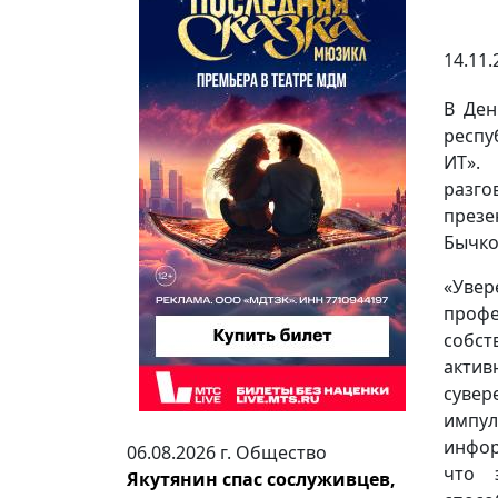
14.11.
В Ден
респу
ИТ».
разго
презе
Бычко
«Увер
проф
собст
актив
сувер
импу
инфор
06.08.2026 г.
Общество
что 
Якутянин спас сослуживцев,