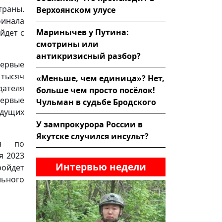
раны.
Верхоянском улусе
инала
Маринычев у Путина:
йдет с
смотрины или
антикризисный разбор?
ервые
 тысяч
«Меньше, чем единица»? Нет,
ателя
больше чем просто посёлок!
первые
Чульман в судьбе Бродского
дущих
У зампрокурора России в
Якутске случился инсульт?
ся по
я 2023
Интервью недели
ойдет
льного