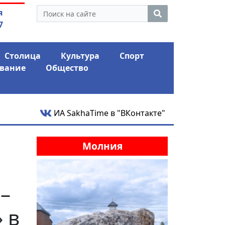
ой гордумы стал основным
03.08.2026
АЛРОСА ушла 
я
стиницы «Лена»
фина
7
Столица
Культура
Спорт
вание
Общество
ИА SakhaTime в "ВКонтакте"
Молния
–
 в