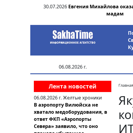
ровал террор и
30.07.2026
Евгения Михайлова оказ
ятежу
мадам
П
С
К
06.08.2026 г.
Лента новостей
Главна
Як
06.08.2026 г.
Желтые хроники
В аэропорту Вилюйска не
ко
хватало медоборудования, в
ответ ФКП «Аэропорты
ИТ
Севера» заявило, что оно