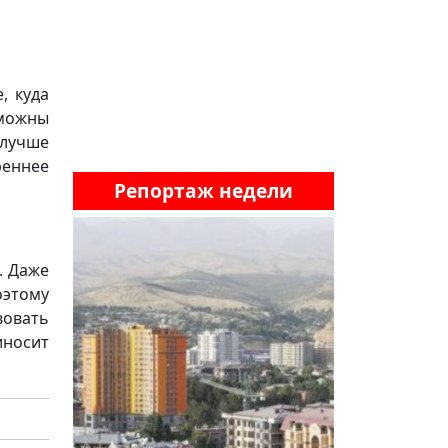
, куда
зможны
 лучше
реннее
Репортаж недели
. Даже
оэтому
овать
носит