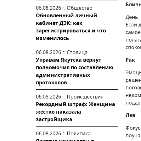
Близ
06.08.2026 г.
Общество
Обновленный личный
День 
кабинет ДЭК: как
Если 
зарегистрироваться и что
самое
изменилось
полаг
споко
06.08.2026 г.
Столица
Рак
Управам Якутска вернут
полномочия по составлению
Эмоци
административных
реше
протоколов
погов
недом
06.08.2026 г.
Происшествия
подде
Рекордный штраф: Женщина
жестко наказала
Лев
застройщика
Фокус
06.08.2026 г.
Политика
поуч