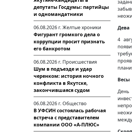
Якутяне-кандидаты в
задан
депутаты Госдумы: партийцы
забы
и одномандатники
неожи
06.08.2026 г.
Желтые хроники
Дева
Фигурант громкого дела о
4 авг
коррупции просит признать
появи
его банкротом
требу
прояв
06.08.2026 г.
Происшествия
плани
Шум в подъезде и удар
черенком: история ночного
Весы
конфликта в Якутске,
закончившаяся судом
День
инвес
06.08.2026 г.
Общество
непр
В УФСИН состоялась рабочая
неожи
встреча с представителем
между
компании ООО «А-ПЛЮС»
Скор