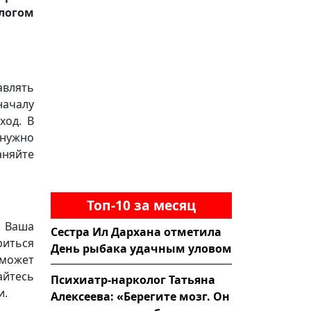
логом
авлять
началу
ход. В
 нужно
няйте
Топ-10 за месяц
. Ваша
Сестра Ил Дархана отметила
риться
День рыбака удачным уловом
 может
айтесь
Психиатр-нарколог Татьяна
и.
Алексеева: «Берегите мозг. Он