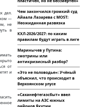
пластичен, но не бессмертен»
Чем закончился громкий суд
х дел.
Айаала Лазарева с MOST:
иком —
Неожиданная развязка
ям, не
нуть в
КХЛ-2026/2027: по каким
правилам будут играть в лиге
Маринычев у Путина:
нимать
смотрины или
крыто
антикризисный разбор?
ься от
етят и
«Это не половодье»: Учёный
объяснил, что происходит в
Верхоянском улусе
«Саханефтегазсбыт» ввел
ласить
лимиты на АЗС южных
енное
районов Якутии