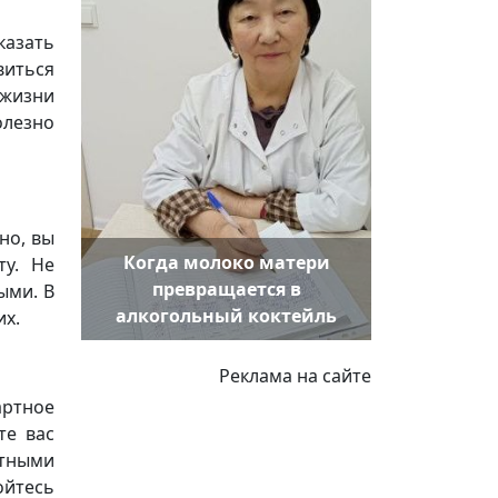
казать
иться
 жизни
лезно
но, вы
Когда молоко матери
ту. Не
превращается в
ыми. В
алкогольный коктейль
их.
Реклама на сайте
артное
те вас
етными
ойтесь