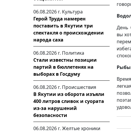
говор
06.08.2026 г.
Культура
Водо
Герой Труда намерен
поставить в Якутии три
День 
спектакля о происхождении
вы хо
народа саха
перем
избег
06.08.2026 г.
Политика
споко
Стали известны позиции
партий в бюллетенях на
Рыбы
выборах в Госдуму
Время
легка
06.08.2026 г.
Происшествия
позв
В Якутии из оборота изъяли
поэт
400 литров сливок и суората
удово
из-за нарушений
безопасности
06.08.2026 г.
Желтые хроники