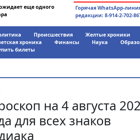
 ожидает еще одного
04.08.2026
Маски сброшены:
Горячая WhatsApp-лини
ара
заявил о «колониаль
редакции: 8-914-2-702-86
олитика
Происшествия
Желтые хроники
ветская хроника
Финансы
Наука
Образо
упить билеты
я
роскоп на 4 августа 20
да для всех знаков
диака