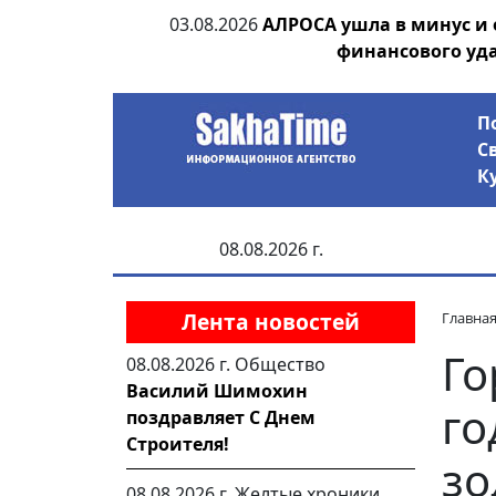
ания депутата
03.08.2026
АЛРОСА ушла в минус и
 рублей
финансового уд
П
С
К
08.08.2026 г.
Лента новостей
Главна
Го
08.08.2026 г.
Общество
Василий Шимохин
го
поздравляет С Днем
Строителя!
зо
08.08.2026 г.
Желтые хроники