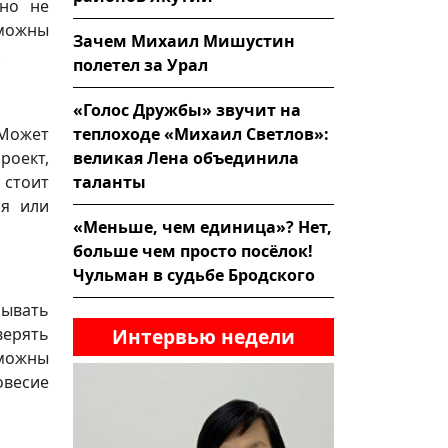
 но не
можны
Зачем Михаил Мишустин
.
полетел за Урал
«Голос Дружбы» звучит на
теплоходе «Михаил Светлов»:
 Может
великая Лена объединила
роект,
таланты
 стоит
ия или
«Меньше, чем единица»? Нет,
больше чем просто посёлок!
Чульман в судьбе Бродского
ывать
Интервью недели
верять
можны
овесие