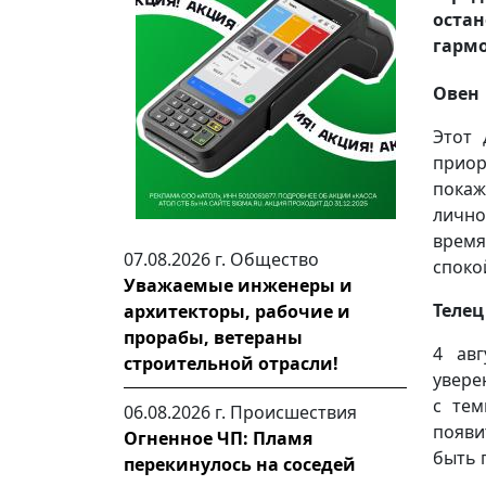
оста
гармо
Овен
Этот 
приор
покаж
лично
врем
07.08.2026 г.
Общество
споко
Уважаемые инженеры и
Телец
архитекторы, рабочие и
прорабы, ветераны
4 авг
строительной отрасли!
увере
с тем
06.08.2026 г.
Происшествия
появи
Огненное ЧП: Пламя
быть 
перекинулось на соседей