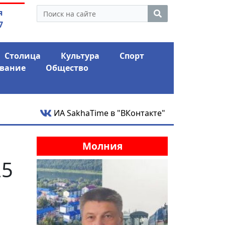
 экс-депутат Ил Тумэна
04.08.2026
Мариныче
я
ном сапоге» России
антикри
7
Столица
Культура
Спорт
вание
Общество
ИА SakhaTime в "ВКонтакте"
Молния
25