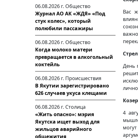
06.08.2026 г.
Общество
Вас ж
Журнал АО АК «ЖДЯ» «Под
влия
стук колес», который
союзн
полюбили пассажиры
важн
перек
06.08.2026 г.
Общество
Когда молоко матери
Стрел
превращается в алкогольный
коктейль
День 
решит
06.08.2026 г.
Происшествия
исклю
В Якутии зарегистрировано
лично
626 случаев укуса клещами
Козер
06.08.2026 г.
Столица
4 авг
«Жить опасно»: мэрия
мышле
Якутска ищет выход для
могут
жильцов аварийного
аргум
общежития