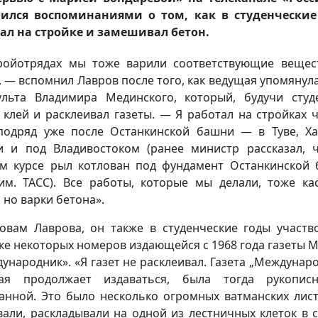
лился воспоминаниями о том, как в студенческие
ал на стройке и замешивал бетон.
ройотрядах мы тоже варили соответствующие веще
, — вспомнил Лавров после того, как ведущая упомянула
льта Владимира Мединского, который, будучи студ
 клей и расклеивал газеты. — Я работал на стройках 
подряд уже после Останкинской башни — в Туве, Ха
и и под Владивостоком (ранее министр рассказал, 
м курсе рыл котлован под фундамент Останкинской
м. ТАСС). Все работы, которые мы делали, тоже ка
 но варки бетона».
овам Лаврова, он также в студенческие годы участв
ке некоторых номеров издающейся с 1968 года газеты
ународник». «Я газет не расклеивал. Газета „Междунаро
рая продолжает издаваться, была тогда рукопис
анной. Это было несколько огромных ватманских лист
вали, раскладывали на одной из лестничных клеток в 