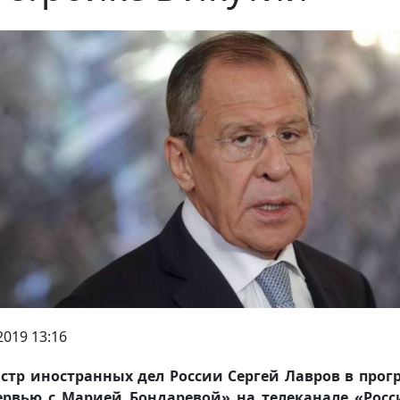
2019 13:16
тр иностранных дел России Сергей Лавров в про
рвью с Марией Бондаревой» на телеканале «Росс