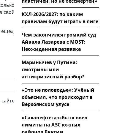
пластичен, но не бессмертен»
колько
в свой
КХЛ-2026/2027: по каким
правилам будут играть в лиге
 еще»,
Чем закончился громкий суд
Айаала Лазарева с MOST:
Неожиданная развязка
Маринычев у Путина:
смотрины или
антикризисный разбор?
«Это не половодье»: Учёный
объяснил, что происходит в
 сайте
Верхоянском улусе
«Саханефтегазсбыт» ввел
лимиты на АЗС южных
районов Якутии