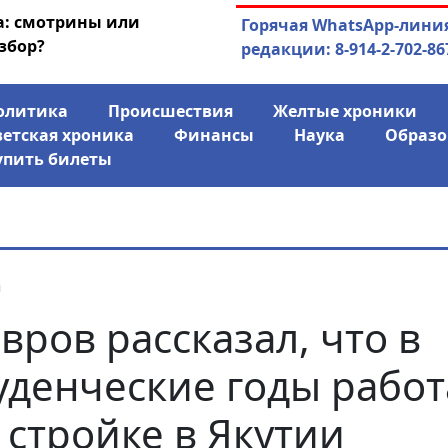
а: смотрины или
03.08.2026
АЛРОСА ушла в ми
Горячая WhatsApp-лини
збор?
финансово
редакции: 8-914-2-702-86
олитика
Происшествия
Желтые хроники
ветская хроника
Финансы
Наука
Образо
упить билеты
я
вров рассказал, что в
уденческие годы работ
 стройке в Якутии