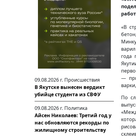
поде
работ
«В ст
бетон
Минку
варил
года 
Якути
перво
— при
09.08.2026 г.
Происшествия
варки,
В Якутске вынесен вердикт
убийце студента из СВФУ
По сл
выпус
09.08.2026 г.
Политика
«Межд
Айсен Николаев: Третий год у
кото
нас обновляются рекорды по
рисов
жилищному строительству
склеи