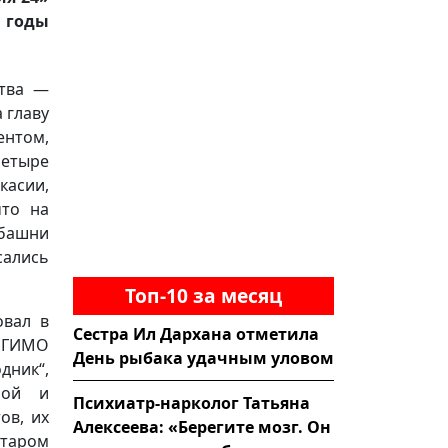
 годы
ства —
 главу
ентом,
четыре
касии,
что на
 башни
сались
Топ-10 за месяц
овал в
Сестра Ил Дархана отметила
 МГИМО
День рыбака удачным уловом
дник“,
ной и
Психиатр-нарколог Татьяна
ов, их
Алексеева: «Берегите мозг. Он
старом