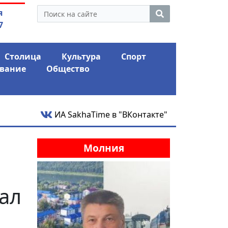
нус и ожидает еще одного
05.08.2026
"ПАРК С
я
го удара
шокиро
7
Столица
Культура
Спорт
вание
Общество
ИА SakhaTime в "ВКонтакте"
Молния
ал