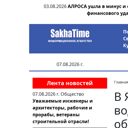
ания депутата
03.08.2026
АЛРОСА ушла в минус и
 рублей
финансового уд
П
С
К
07.08.2026 г.
Лента новостей
Главна
В 
07.08.2026 г.
Общество
Уважаемые инженеры и
во
архитекторы, рабочие и
прорабы, ветераны
об
строительной отрасли!