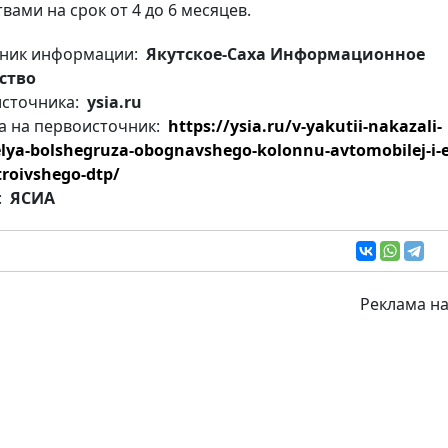
вами на срок от 4 до 6 месяцев.
ник информации:
Якутское-Саха Информационное
ство
источника:
ysia.ru
а на первоисточник:
https://ysia.ru/v-yakutii-nakazali-
elya-bolshegruza-obognavshego-kolonnu-avtomobilej-i-
troivshego-dtp/
:
ЯСИА
Реклама на