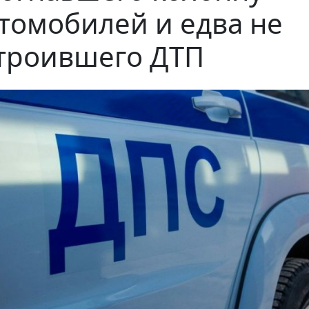
томобилей и едва не
троившего ДТП