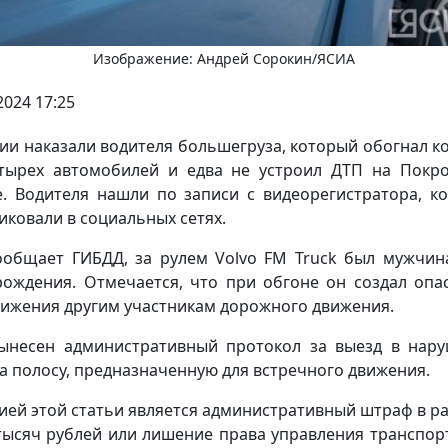
Изображение: Андрей Сорокин/ЯСИА
2024 17:25
тии наказали водителя большегруза, который обогнал к
тырех автомобилей и едва не устроил ДТП на Покр
е. Водителя нашли по записи с видеорегистратора, к
иковали в социальных сетях.
ообщает ГИБДД, за рулем Volvo FM Truck был мужчин
рождения. Отмечается, что при обгоне он создал опа
вижения другим участникам дорожного движения.
ынесен административный протокол за выезд в нар
а полосу, предназначенную для встречного движения.
ией этой статьи является административный штраф в р
тысяч рублей или лишение права управления транспо