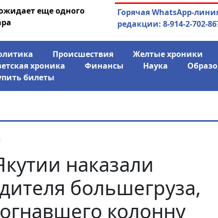
 ожидает еще одного
04.08.2026
Маринычев у П
Горячая WhatsApp-лини
ара
антикризисн
редакции: 8-914-2-702-86
олитика
Происшествия
Желтые хроники
ветская хроника
Финансы
Наука
Образо
упить билеты
я
Якутии наказали
дителя большегруза,
огнавшего колонну