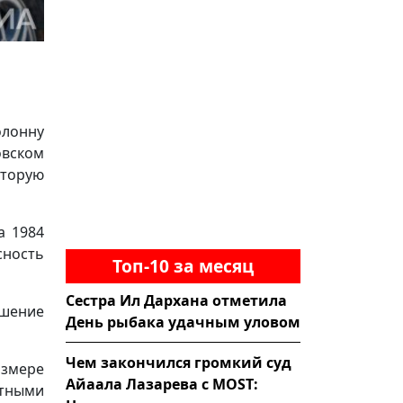
олонну
овском
оторую
а 1984
сность
Топ-10 за месяц
Сестра Ил Дархана отметила
ушение
День рыбака удачным уловом
Чем закончился громкий суд
азмере
Айаала Лазарева с MOST:
ртными