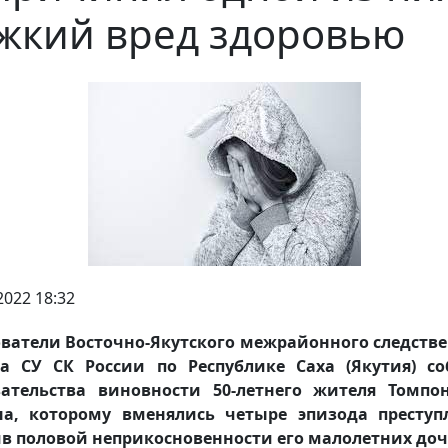
жкий вред здоровью
2022 18:32
ватели Восточно-Якутского межрайонного следств
ла СУ СК России по Республике Саха (Якутия) со
зательства виновности 50-летнего жителя Томпон
на, которому вменялись четыре эпизода преступ
в половой неприкосновенности его малолетних доч