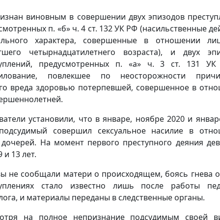
изнан виновным в совершении двух эпизодов преступ
смотренных п. «б» ч. 4 ст. 132 УК РФ (насильственные де
ального характера, совершенные в отношении ли
гшего четырнадцатилетнего возраста), и двух эп
уплений, предусмотренных п. «а» ч. 3 ст. 131 У
силование, повлекшее по неосторожности причи
го вреда здоровью потерпевшей, совершенное в отн
ершеннолетней.
ватели установили, что в январе, ноябре 2020 и январ
подсудимый совершил сексуальное насилие в отн
 дочерей. На момент первого преступного деяния де
 и 13 лет.
ы не сообщали матери о происходящем, боясь гнева о
уплениях стало известно лишь после работы пед
лога, и материалы переданы в следственные органы.
мотря на полное непризнание подсудимым своей в