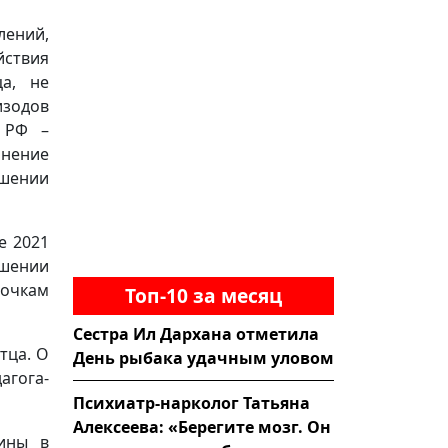
лений,
йствия
ца, не
изодов
К РФ –
нение
ошении
е 2021
ошении
вочкам
Топ-10 за месяц
Сестра Ил Дархана отметила
тца. О
День рыбака удачным уловом
агога-
Психиатр-нарколог Татьяна
Алексеева: «Берегите мозг. Он
ины в