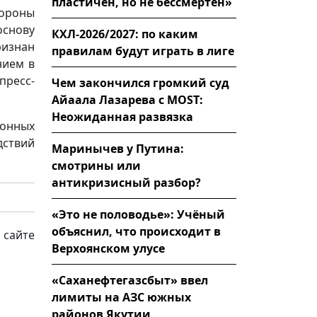
пластичен, но не бессмертен»
тороны
снову
КХЛ-2026/2027: по каким
ризнан
правилам будут играть в лиге
нием в
пресс-
Чем закончился громкий суд
Айаала Лазарева с MOST:
Неожиданная развязка
онных
ствий
Маринычев у Путина:
смотрины или
антикризисный разбор?
«Это не половодье»: Учёный
объяснил, что происходит в
 сайте
Верхоянском улусе
«Саханефтегазсбыт» ввел
лимиты на АЗС южных
районов Якутии