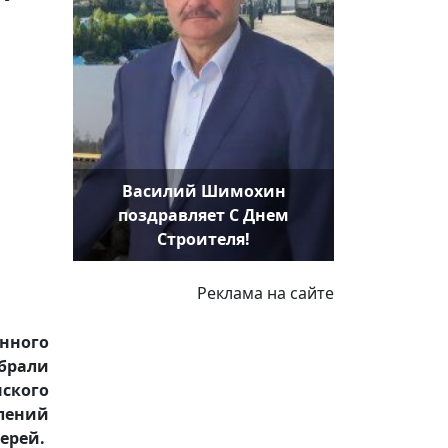
Василий Шимохин
поздравляет С Днем
Строителя!
Реклама на сайте
енного
брали
ского
лений
ерей.