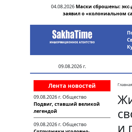
ии выявила на
04.08.2026
Маски сброшены: экс-
анцев
заявил о «колониальном с
П
С
К
09.08.2026 г.
Лента новостей
Главна
Жи
09.08.2026 г.
Общество
Подвиг, ставший великой
св
легендой
и 
09.08.2026 г.
Общество
Сотрудники уголовно-