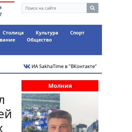
утина: смотрины или
03.08.2026
АЛРОСА ушла 
я
ый разбор?
фина
7
Столица
Культура
Спорт
вание
Общество
ИА SakhaTime в "ВКонтакте"
Молния
л
ей
х