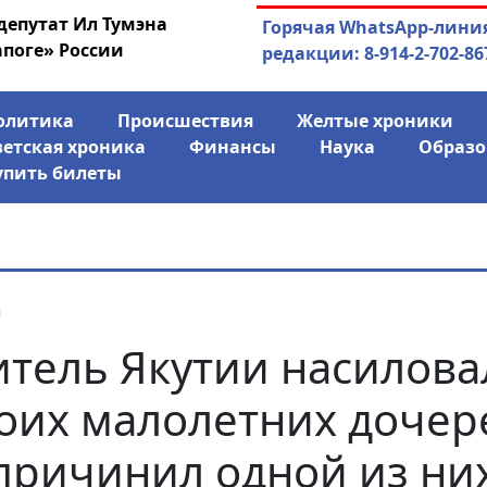
депутат Ил Тумэна
04.08.2026
Маринычев у П
Горячая WhatsApp-лини
апоге» России
антикризисн
редакции: 8-914-2-702-86
олитика
Происшествия
Желтые хроники
ветская хроника
Финансы
Наука
Образо
упить билеты
я
тель Якутии насилова
оих малолетних дочер
причинил одной из ни