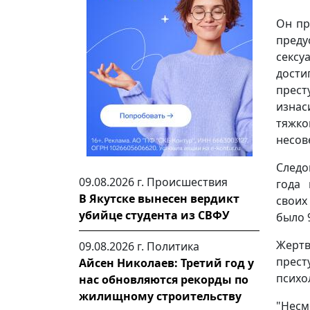
Он пр
преду
сексу
дости
прест
изна
тяжко
несов
Следо
09.08.2026 г.
Происшествия
года 
В Якутске вынесен вердикт
своих
убийце студента из СВФУ
было 9
Жертв
09.08.2026 г.
Политика
прест
Айсен Николаев: Третий год у
психо
нас обновляются рекорды по
жилищному строительству
"Нес