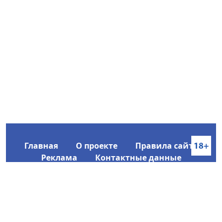
Главная
О проекте
Правила сайта
Реклама
Контактные данные
Информационное агентство SakhaTime
Главный редактор: Городецкий Ю. В.