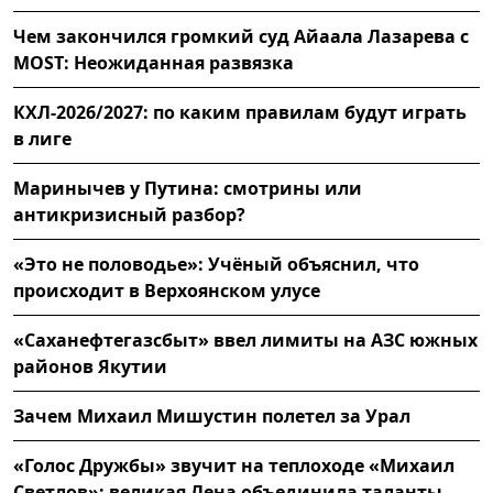
Чем закончился громкий суд Айаала Лазарева с
MOST: Неожиданная развязка
КХЛ-2026/2027: по каким правилам будут играть
в лиге
Маринычев у Путина: смотрины или
антикризисный разбор?
«Это не половодье»: Учёный объяснил, что
происходит в Верхоянском улусе
«Саханефтегазсбыт» ввел лимиты на АЗС южных
районов Якутии
Зачем Михаил Мишустин полетел за Урал
«Голос Дружбы» звучит на теплоходе «Михаил
Светлов»: великая Лена объединила таланты