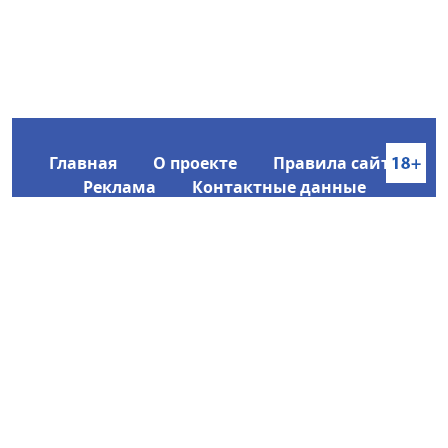
Главная
О проекте
Правила сайта
Реклама
Контактные данные
Информационное агентство SakhaTime
Главный редактор: Городецкий Ю. В.
Политика конфиденциальности
2017-2026 © Все права защищены.
Любое использование текстовых материалов с сайта
Информационного агентства SakhaTime на иных