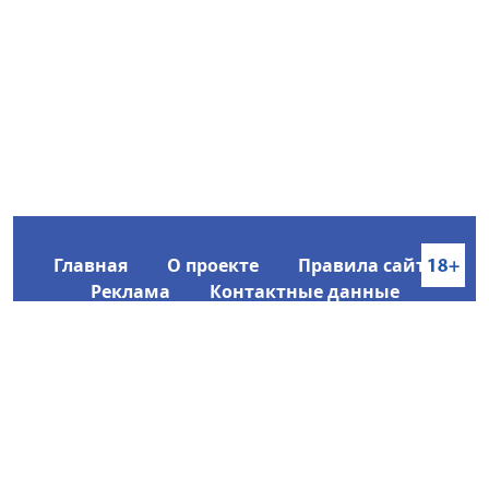
Главная
О проекте
Правила сайта
Реклама
Контактные данные
Информационное агентство SakhaTime
Главный редактор: Городецкий Ю. В.
Политика конфиденциальности