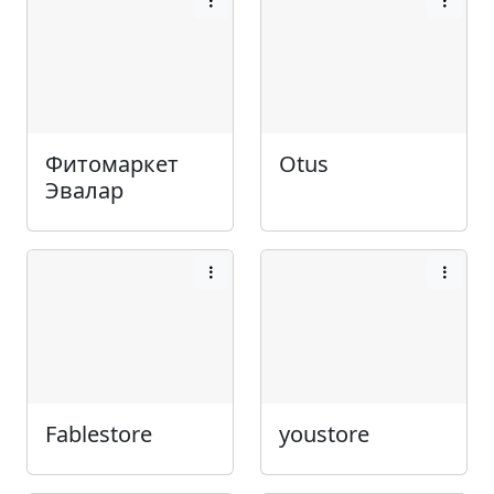
Фитомаркет
Otus
Эвалар
Fablestore
youstore