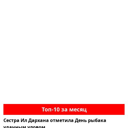
Топ-10 за месяц
Сестра Ил Дархана отметила День рыбака
удачным уловом