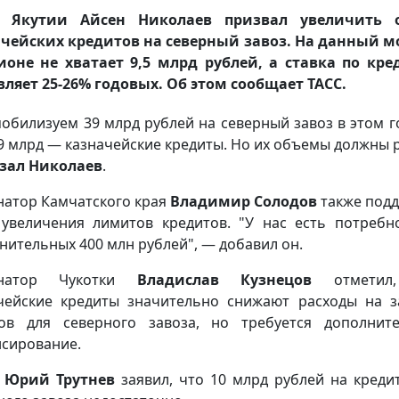
а Якутии Айсен Николаев призвал увеличить 
чейских кредитов на северный завоз. На данный 
ионе не хватает 9,5 млрд рублей, а ставка по кр
вляет 25-26% годовых. Об этом сообщает ТАСС.
обилизуем 39 млрд рублей на северный завоз в этом го
,9 млрд — казначейские кредиты. Но их объемы должны р
зал Николаев
.
натор Камчатского края
Владимир Солодов
также под
увеличения лимитов кредитов. "У нас есть потребн
нительных 400 млн рублей", — добавил он.
рнатор Чукотки
Владислав Кузнецов
отметил
чейские кредиты значительно снижают расходы на з
ов для северного завоза, но требуется дополнит
сирование.
Юрий Трутнев
заявил, что 10 млрд рублей на креди