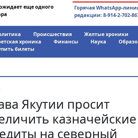
 ожидает еще одного
04.08.2026
Маринычев у П
Горячая WhatsApp-лини
ара
антикризисн
редакции: 8-914-2-702-86
олитика
Происшествия
Желтые хроники
ветская хроника
Финансы
Наука
Образо
упить билеты
я
ава Якутии просит
еличить казначейские
едиты на северный