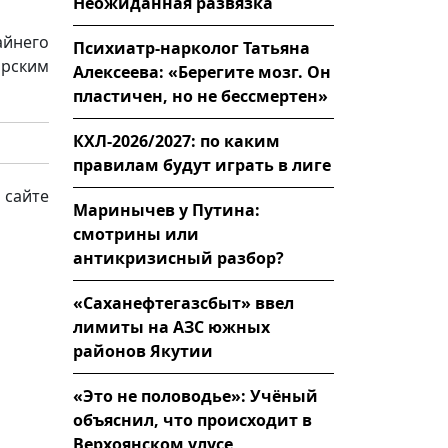
Неожиданная развязка
айнего
Психиатр-нарколог Татьяна
орским
Алексеева: «Берегите мозг. Он
пластичен, но не бессмертен»
КХЛ-2026/2027: по каким
правилам будут играть в лиге
 сайте
Маринычев у Путина:
смотрины или
антикризисный разбор?
«Саханефтегазсбыт» ввел
лимиты на АЗС южных
районов Якутии
«Это не половодье»: Учёный
объяснил, что происходит в
Верхоянском улусе