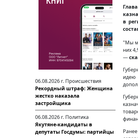
Глав
казна
в рег
соста
"Мы м
них 4
—
ска
Губер
идею 
06.08.2026 г.
Происшествия
допол
Рекордный штраф: Женщина
жестко наказала
Губе
застройщика
казна
товар
06.08.2026 г.
Политика
финан
Якутяне-кандидаты в
Ранее
депутаты Госдумы: партийцы