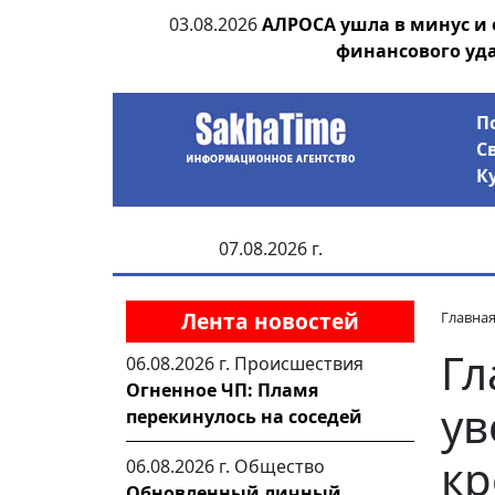
ания депутата
03.08.2026
АЛРОСА ушла в минус и
 рублей
финансового уд
П
С
К
07.08.2026 г.
Лента новостей
Главна
Гл
06.08.2026 г.
Происшествия
Огненное ЧП: Пламя
ув
перекинулось на соседей
кр
06.08.2026 г.
Общество
Обновленный личный