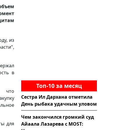
объем
момент
едитам
ду, из
асти",
держал
ость в
Топ-10 за месяц
, что
Сестра Ил Дархана отметила
акупку
День рыбака удачным уловом
ельное
Чем закончился громкий суд
ты для
Айаала Лазарева с MOST: