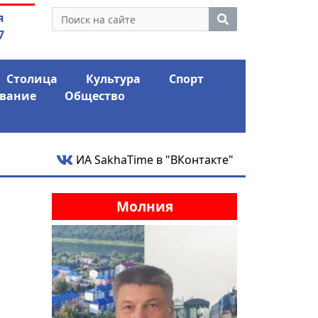
утина: смотрины или
04.08.2026
Маски сбро
я
ый разбор?
заявил о «коло
7
Столица
Культура
Спорт
вание
Общество
ИА SakhaTime в "ВКонтакте"
Молния