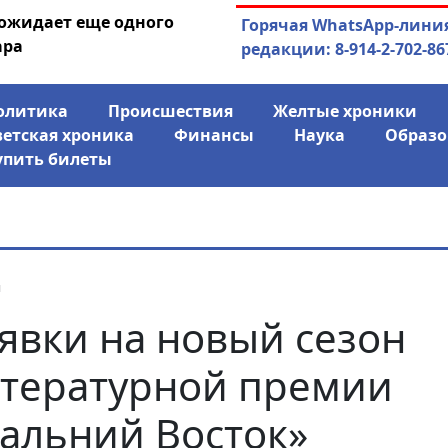
 ожидает еще одного
04.08.2026
Маринычев у П
Горячая WhatsApp-лини
ара
антикризисн
редакции: 8-914-2-702-86
олитика
Происшествия
Желтые хроники
ветская хроника
Финансы
Наука
Образо
упить билеты
я
явки на новый сезон
тературной премии
альний Восток»