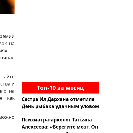
ремии
вок на
циях —
вочная
 сайте
ства и
Топ-10 за месяц
ыло на
я как
Сестра Ил Дархана отметила
День рыбака удачным уловом
можно
Психиатр-нарколог Татьяна
Алексеева: «Берегите мозг. Он