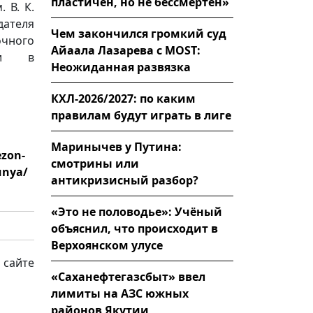
пластичен, но не бессмертен»
 В. К.
дателя
Чем закончился громкий суд
чного
Айаала Лазарева с MOST:
ции в
Неожиданная развязка
КХЛ-2026/2027: по каким
правилам будут играть в лиге
Маринычев у Путина:
ezon-
смотрины или
unya/
антикризисный разбор?
«Это не половодье»: Учёный
объяснил, что происходит в
Верхоянском улусе
 сайте
«Саханефтегазсбыт» ввел
лимиты на АЗС южных
районов Якутии