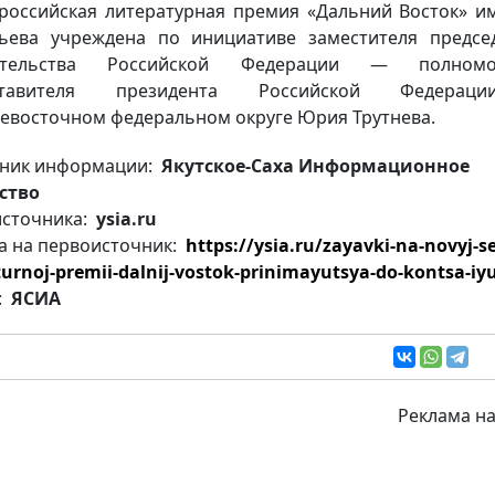
оссийская литературная премия «Дальний Восток» им.
ьева учреждена по инициативе заместителя предсе
ительства Российской Федерации — полномо
ставителя президента Российской Федера
евосточном федеральном округе Юрия Трутнева.
ник информации:
Якутское-Саха Информационное
ство
источника:
ysia.ru
а на первоисточник:
https://ysia.ru/zayavki-na-novyj-s
aturnoj-premii-dalnij-vostok-prinimayutsya-do-kontsa-iy
:
ЯСИА
Реклама на