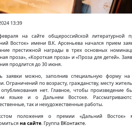
2024 13:39
февраля на сайте общероссийской литературной п
ний Восток» имени В.К. Арсеньева начался прием зая
ание престижной награды в трех основных номина
ная проза», «Короткая проза» и «Проза для детей». Зая
ния продлится до 30 июня.
ь заявки можно, заполнив специальную форму на
и. Ограничений по возрасту, гражданству, месту житель
 опубликования нет. Главное, чтобы произведение б
ком языке и о Дальнем Востоке. Рассматриваютс
ественные, так и нехудожественные работы.
кстом положения о премии «Дальний Восток» 
омиться
на сайте
. Группа
ВКонтакте
.