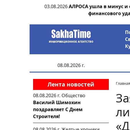
ания депутата
03.08.2026
АЛРОСА ушла в минус и
 рублей
финансового уд
П
С
К
08.08.2026 г.
Лента новостей
Главна
За
08.08.2026 г.
Общество
Василий Шимохин
ли
поздравляет С Днем
Строителя!
«Д
08.08.2026 г.
Желтые хроники