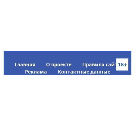
Главная
О проекте
Правила сайта
Реклама
Контактные данные
Информационное агентство SakhaTime
Главный редактор: Городецкий Ю. В.
Политика конфиденциальности
2017-2026 © Все права защищены.