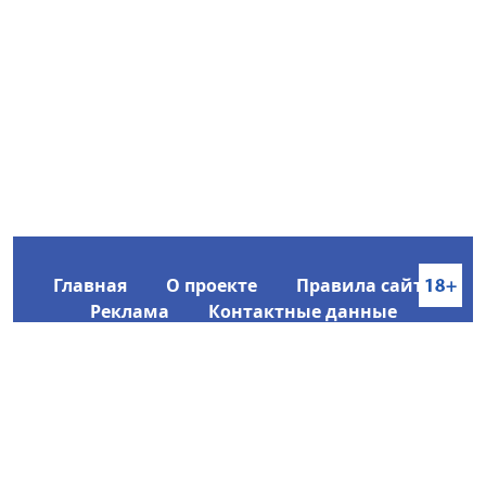
Главная
О проекте
Правила сайта
Реклама
Контактные данные
Информационное агентство SakhaTime
Главный редактор: Городецкий Ю. В.