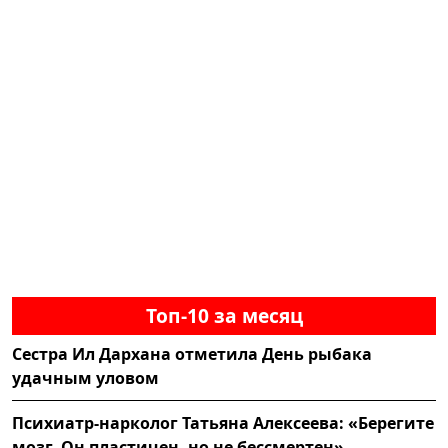
Топ-10 за месяц
Сестра Ил Дархана отметила День рыбака
удачным уловом
Психиатр-нарколог Татьяна Алексеева: «Берегите
мозг. Он пластичен, но не бессмертен»