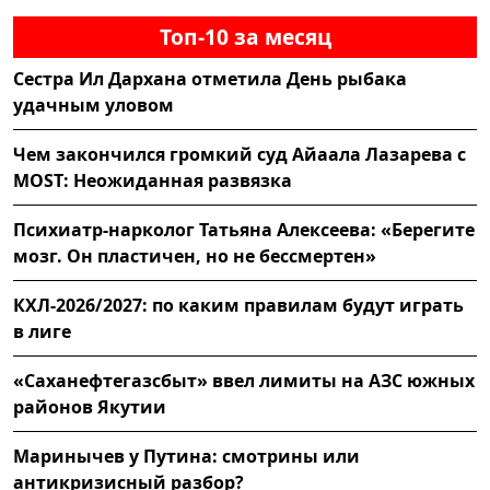
Топ-10 за месяц
Сестра Ил Дархана отметила День рыбака
удачным уловом
Чем закончился громкий суд Айаала Лазарева с
MOST: Неожиданная развязка
Психиатр-нарколог Татьяна Алексеева: «Берегите
мозг. Он пластичен, но не бессмертен»
КХЛ-2026/2027: по каким правилам будут играть
в лиге
«Саханефтегазсбыт» ввел лимиты на АЗС южных
районов Якутии
Маринычев у Путина: смотрины или
антикризисный разбор?