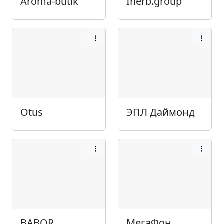
Aroma-butik
Iherb.group
Otus
ЭПЛ Даймонд
BABOR
МегаФон