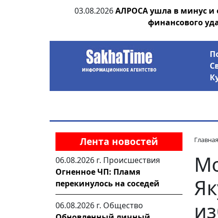
ии выявила на
03.08.2026
АЛРОСА ушла в минус и
анцев
финансового уд
П
С
К
Лента новостей
Главна
Мо
06.08.2026 г.
Происшествия
Огненное ЧП: Пламя
Як
перекинулось на соседей
из
06.08.2026 г.
Общество
Обновленный личный