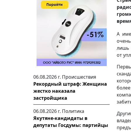
ради
гром
время
А име
очень
лишь 
от уп
Перв
сканд
06.08.2026 г.
Происшествия
котор
Рекордный штраф: Женщина
более
жестко наказала
комп
застройщика
забит
06.08.2026 г.
Политика
Други
Якутяне-кандидаты в
владе
депутаты Госдумы: партийцы
предъ