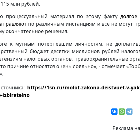
 115 млн рублей.
о процессуальный материал по этому факту
долгое
аправляют
по различным инстанциям и всё не могут п
му окончательное решения.
оге к мутным потерпевшим личностям, не доплати
арственный бюджет десятки миллионов рублей налогов
етензиям налоговых органов, правоохранительные орг
-то причине относятся очень лояльно», - отмечает «Тор
».
источника:
https://1sn.ru/molot-zakona-deistvuet-v-yaku
-izbiratelno
Реклама на