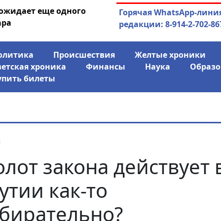
 ожидает еще одного
04.08.2026
Маринычев у П
Горячая WhatsApp-лини
ара
антикризисн
редакции: 8-914-2-702-86
олитика
Происшествия
Желтые хроники
ветская хроника
Финансы
Наука
Образо
упить билеты
я
лот закона действует 
утии как-то
бирательно?