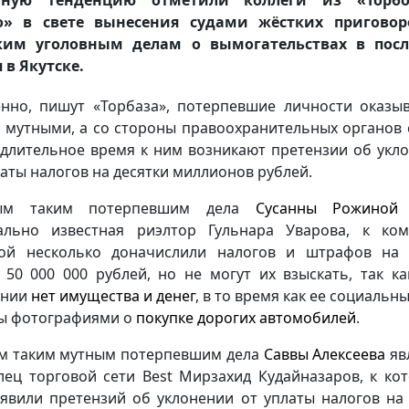
о» в свете вынесения судами жёстких приговор
ким уголовным делам о вымогательствах в посл
 в Якутске.
нно, пишут «Торбаза», потерпевшие личности оказы
 мутными, а со стороны правоохранительных органов 
длительное время к ним возникают претензии об укл
латы налогов на десятки миллионов рублей.
ым таким потерпевшим дела
Сусанны Рожиной
ально известная риэлтор Гульнара Уварова, к ко
ой несколько доначислили налогов и штрафов на
 50 000 000 рублей, но не могут их взыскать, так ка
ании
нет имущества и денег
, в то время как ее социальн
ы фотографиями о
покупке дорогих автомобилей
.
м таким мутным потерпевшим дела
Саввы Алексеева
яв
лец торговой сети Best Мирзахид Кудайназаров, к ко
явили претензий об уклонении от уплаты налогов на