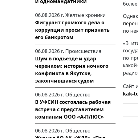
и одномандатники
более
06.08.2026 г.
Желтые хроники
Однак
Фигурант громкого дела о
перен
коррупции просит признать
по не
его банкротом
«В ит
госуд
06.08.2026 г.
Происшествия
по пр
Шум в подъезде и удар
какой
черенком: история ночного
радио
конфликта в Якутске,
закончившаяся судом
Сайт 
kak-to
06.08.2026 г.
Общество
В УФСИН состоялась рабочая
встреча с представителем
компании ООО «А-ПЛЮС»
06.08.2026 г.
Общество