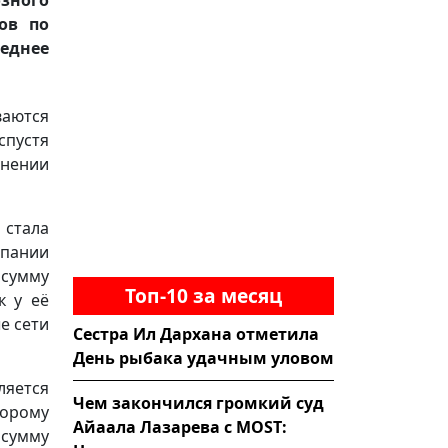
ов по
еднее
ваются
спустя
онении
стала
мпании
 сумму
Топ-10 за месяц
к у её
ые сети
Сестра Ил Дархана отметила
День рыбака удачным уловом
ляется
Чем закончился громкий суд
торому
Айаала Лазарева с MOST:
 сумму