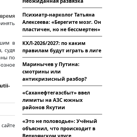
Неожиданная развязка
Психиатр-нарколог Татьяна
 время
Алексеева: «Берегите мозг. Он
ринять
пластичен, но не бессмертен»
вшим в
КХЛ-2026/2027: по каким
, судя
правилам будут играть в лиге
аны по
Маринычев у Путина:
бозное
смотрины или
антикризисный разбор?
tii-
«Саханефтегазсбыт» ввел
лимиты на АЗС южных
районов Якутии
«Это не половодье»: Учёный
 сайте
объяснил, что происходит в
Верхоянском улусе