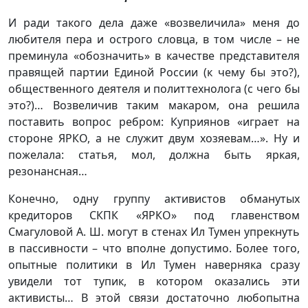
И ради такого дела даже «возвеличила» меня до
любителя пера и острого словца, в том числе – не
преминула «обозначить» в качестве представителя
правящей партии Единой России (к чему бы это?),
общественного деятеля и политтехнолога (с чего бы
это?)… Возвеличив таким макаром, она решила
поставить вопрос ребром: Куприянов «играет на
стороне ЯРКО, а не служит двум хозяевам…». Ну и
пожелала: статья, мол, должна быть яркая,
резонансная…
Конечно, одну группу активистов обманутых
кредиторов СКПК «ЯРКО» под главенством
Смагуловой А. Ш. могут в стенах Ил Тумен упрекнуть
в пассивности – что вполне допустимо. Более того,
опытные политики в Ил Тумен наверняка сразу
увидели тот тупик, в котором оказались эти
активисты… В этой связи достаточно любопытна