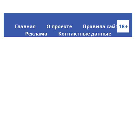
Главная
О проекте
Правила сайта
Реклама
Контактные данные
Информационное агентство SakhaTime
Главный редактор: Городецкий Ю. В.
Политика конфиденциальности
2017-2026 © Все права защищены.
Любое использование текстовых материалов с сайта
Информационного агентства SakhaTime на иных
ресурсах в сети Интернет гиперссылка на источник
обязательна.
Фотографии, видеоматериалы, иные иллюстрации