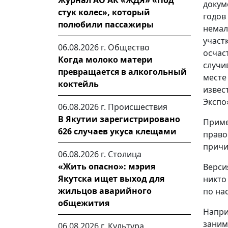
Журнал АО АК «ЖДЯ» «Под
докум
стук колес», который
годов
полюбили пассажиры
немал
участ
06.08.2026 г.
Общество
осчас
Когда молоко матери
случи
превращается в алкогольный
месте
коктейль
извес
Экспо
06.08.2026 г.
Происшествия
В Якутии зарегистрировано
Прим
626 случаев укуса клещами
право
причи
06.08.2026 г.
Столица
«Жить опасно»: мэрия
Верси
Якутска ищет выход для
никто
жильцов аварийного
по на
общежития
Напри
заним
06.08.2026 г.
Культура