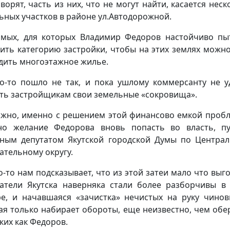
оворят, часть из них, что не могут найти, касается неск
ьных участков в районе ул.Автодорожной.
амых, для которых Владимир Федоров настойчиво пы
ить категорию застройки, чтобы на этих землях можн
дить многоэтажное жилье.
о-то пошло не так, и пока ушлому коммерсанту не у
ть застройщикам свои земельные «сокровища».
жно, именно с решением этой финансово емкой проб
но желание Федорова вновь попасть во власть, п
ным депутатом Якутской городской Думы по Центра
ательному округу.
о-то нам подсказывает, что из этой затеи мало что выго
атели Якутска наверняка стали более разборчивы в
е, и начавшаяся «зачистка» нечистых на руку чинов
ая только набирает обороты, еще неизвестно, чем обе
аких как Федоров.