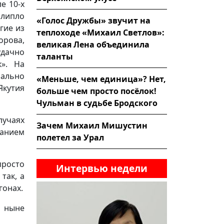
е 10-х
илипло
«Голос Дружбы» звучит на
гие из
теплоходе «Михаил Светлов»:
орова,
великая Лена объединила
удачно
таланты
к». На
чально
«Меньше, чем единица»? Нет,
Якутия
больше чем просто посёлок!
Чульман в судьбе Бродского
учаях
Зачем Михаил Мишустин
ванием
полетел за Урал
просто
Интервью недели
так, а
гонах.
, ныне