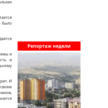
ольких
тается
о было
дается
Репортаж недели
лемы и
усть и
льному
рит. И
 своем
ников,
рнется