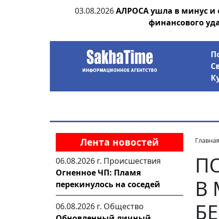
ает еще одного
04.08.2026
Маринычев у Путин
антикризисный ра
П
С
К
Лента новостей
Главна
П
06.08.2026 г.
Происшествия
Огненное ЧП: Пламя
В 
перекинулось на соседей
Б
06.08.2026 г.
Общество
Обновленный личный