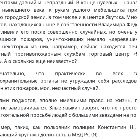
ентами давний и непраздный. В конце нулевых – начал
 нынешнего века, к рукам ушлого мебельщика пр
о городской земли, в том числе и в центре Якутска. Мно
ков, находящихся ныне в собственности Владимира Фед
тливили его после совершенно случайных, но очень 
вшихся пожаров, уничтоживших немало «деревяше
 некоторых из них, например, сейчас находится пе
тный противопожарным службам торговый центр «
». А о скольких еще неизвестно?
ечательно, что практически во всех сл
охранительные органы не утруждали себя расследо
н этих пожаров, мол, несчастный случай.
ями поджогов, вполне имевшими право на жизнь, 
 не заморачивался. Злые языки говорят, что не просто 
стоятельной просьбе людей с большими звездами на по
мер, таких, как полковник полиции Константин Н.
ающий крупную должность в МВД РС (Я).