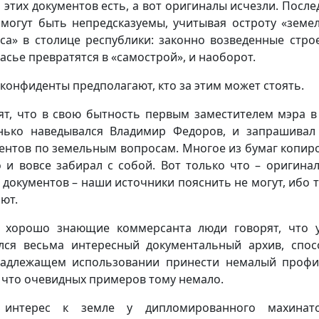
 этих документов есть, а вот оригиналы исчезли. После
 могут быть непредсказуемы, учитывая остроту «земе
са» в столице республики: законно возведенные стро
асье превратятся в «самострой», и наоборот.
конфиденты предполагают, кто за этим может стоять.
ят, что в свою бытность первым заместителем мэра 
нько наведывался Владимир Федоров, и запрашивал
ентов по земельным вопросам. Многое из бумаг копиро
о и вовсе забирал с собой. Вот только что – оригина
 документов – наши источники пояснить не могут, ибо 
ают.
 хорошо знающие коммерсанта люди говорят, что 
лся весьма интересный документальный архив, спо
адлежащем использовании принести немалый профи
 что очевидных примеров тому немало.
 интерес к земле у дипломированного махинат