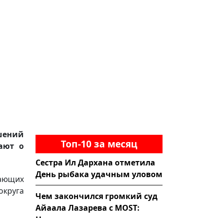
шений
Топ-10 за месяц
ают о
Сестра Ил Дархана отметила
День рыбака удачным уловом
ающих
округа
Чем закончился громкий суд
Айаала Лазарева с MOST: