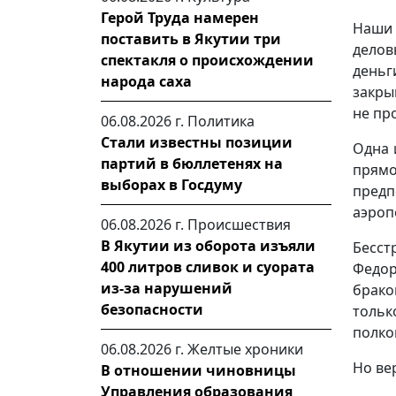
Герой Труда намерен
Наши 
поставить в Якутии три
делов
спектакля о происхождении
деньг
народа саха
закры
не пр
06.08.2026 г.
Политика
Стали известны позиции
Одна 
партий в бюллетенях на
прямо
выборах в Госдуму
пред
аэропо
06.08.2026 г.
Происшествия
В Якутии из оборота изъяли
Бесст
400 литров сливок и суората
Федо
из-за нарушений
брако
безопасности
толь
полко
06.08.2026 г.
Желтые хроники
Но ве
В отношении чиновницы
Управления образования