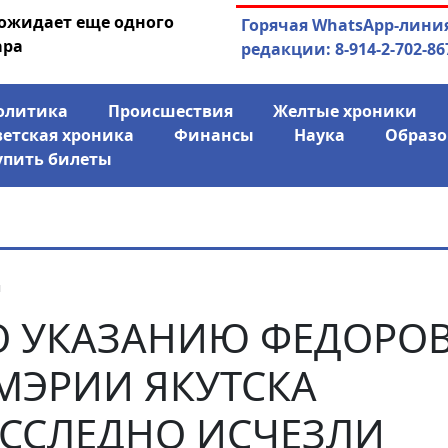
а: смотрины или
04.08.2026
Маски сброшены:
Горячая WhatsApp-лини
збор?
заявил о «колониаль
редакции: 8-914-2-702-86
олитика
Происшествия
Желтые хроники
ветская хроника
Финансы
Наука
Образо
упить билеты
я
О УКАЗАНИЮ ФЕДОРО
МЭРИИ ЯКУТСКА
ЕССЛЕДНО ИСЧЕЗЛИ