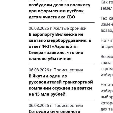
Как г
возбудили дело за волокиту
земел
при оформлении путёвок
детям участника СВО
Тех с
измен
06.08.2026 г.
Желтые хроники
возво
В аэропорту Вилюйска не
хватало медоборудования, в
Но чт
ответ ФКП «Аэропорты
впари
Севера» заявило, что оно
Возмо
планово-убыточное
связа
скром
06.08.2026 г.
Происшествия
избир
В Якутии один из
руководителей транспортной
Но чт
компании осужден за взятки
избир
на 15 млн рублей
выбор
котор
06.08.2026 г.
Происшествия
для т
Сотрудники уголовного