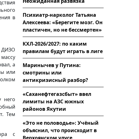
Неожиданная развязка
дствия
льного
Психиатр-нарколог Татьяна
ения в
Алексеева: «Берегите мозг. Он
пластичен, но не бессмертен»
КХЛ-2026/2027: по каким
в ДИЗО
правилам будут играть в лиге
 массу
вал, а
Маринычев у Путина:
лы или
смотрины или
толком
антикризисный разбор?
«Саханефтегазсбыт» ввел
у него
лимиты на АЗС южных
собный
районов Якутии
т. Тем
«Это не половодье»: Учёный
объяснил, что происходит в
ора с
Верхоянском улусе