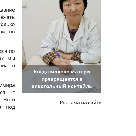
давние
лежать
только
ом, но
хся по
как мы
ния в
Когда молоко матери
превращается в
димира
алкогольный коктейль
хся с
. Но и
Реклама на сайте
в под