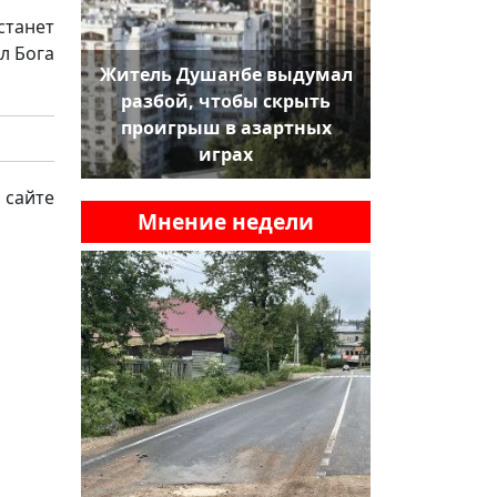
станет
л Бога
Житель Душанбе выдумал
разбой, чтобы скрыть
проигрыш в азартных
играх
 сайте
Мнение недели