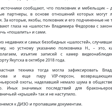
источники сообщают, что полковник и мебельщик – 
ые партнеры, в основе отношений которых могут 
и. За которые, якобы, полковник и его подчиненные не 
вают глаза на «шалости» Владимира Федорова с закон
очь «пошалить» и сами.
из недавних и самых безобидных «шалостей», случивши
му, но устному указанию полковника Н., – это, 
полагаем, изъятие записей с камер видеонаблюде
рту Якутска в октябре 2018 года.
растная техника тогда могла зафиксировать Вла
рова и еще пару VIP-персон, возвращающи
ньерской охоты, наделавшей немало шума в обществе
ко. Иных значимых последствий для браконьеро
вничьей «крышей» так и не наступило.
рнемся к ДИЗО и пропавшим документам.