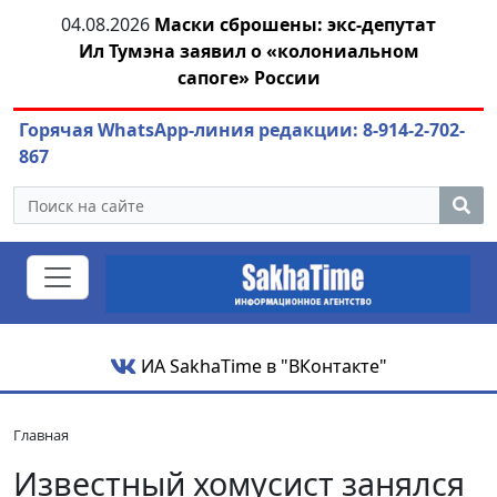
ны: экс-депутат
04.08.2026
Маринычев у Путина: 
«колониальном
или антикризисный разбо
ссии
Горячая WhatsApp-линия редакции: 8-914-2-702-
867
ИА SakhaTime в "ВКонтакте"
Главная
Известный хомусист занялся