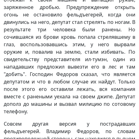
заряженное дробью. Предупреждение открыть
огонь не остановило фельдъегерей, когда они
двинулись на него, депутат стал стрелять по ногам. В
результате три человека были ранены. Но
сочившаяся из брови кровь попала стрелявшему в
глаз, воспользовавшись этим, у него вырвали
оружие и, повалив на землю, стали избивать. По
свидетельству представителя ил-тумэн, один из
нападавших предложил вывезти его в лес и там
"добить". Господин Федоров сказал, что является
депутатом и что в любом случае их найдут. Только
после этого его оставили лежать, вся компания
вместе с ранеными уехала на своем джипе. Депутат
дополз до машины и вызвал милицию по сотовому
телефону.
Совсем другая версия у пострадавших
фельдъегерей. Владимир Федоров, по словам
противоположной стороны, сам находился в пьяном