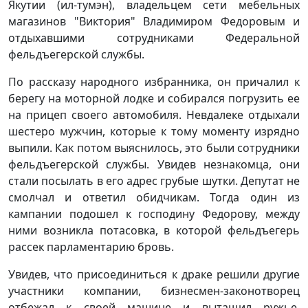
Якутии (ил-тумэн), владельцем сети мебельных
магазинов "Виктория" Владимиром Федоровым и
отдыхавшими сотрудниками Федеральной
фельдъегерской службы.
По рассказу народного избранника, он причалил к
берегу на моторной лодке и собирался погрузить ее
на прицеп своего автомобиля. Невдалеке отдыхали
шестеро мужчин, которые к тому моменту изрядно
выпили. Как потом выяснилось, это были сотрудники
фельдъегерской службы. Увидев незнакомца, они
стали посылать в его адрес грубые шутки. Депутат не
смолчал и ответил обидчикам. Тогда один из
кампании подошел к господину Федорову, между
ними возникла потасовка, в которой фельдъегерь
рассек парламентарию бровь.
Увидев, что присоединиться к драке решили другие
участники компании, бизнесмен-законотворец
отбежал к своей машине и вытащил ружье,