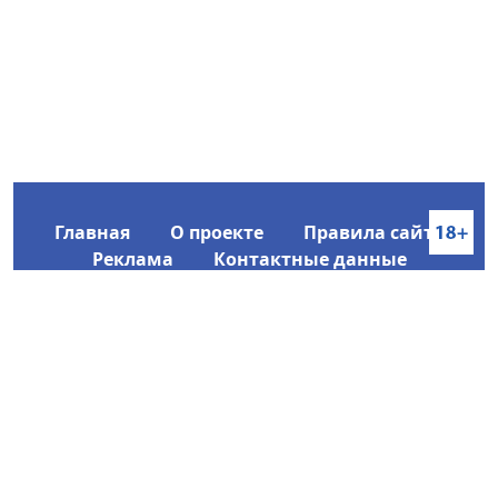
Главная
О проекте
Правила сайта
Реклама
Контактные данные
Информационное агентство SakhaTime
Главный редактор: Городецкий Ю. В.
Политика конфиденциальности
2017-2026 © Все права защищены.