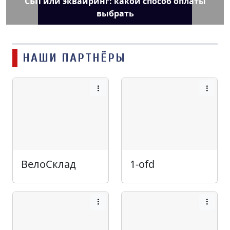
СБП или эквайринг: какой способ оплаты
выбрать
НАШИ ПАРТНЁРЫ
ВелоСклад
1-ofd