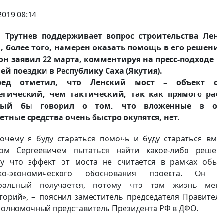
2019 08:14
 Трутнев поддерживает вопрос строительства Лен
, более того, намерен оказать помощь в его решен
он заявил 22 марта, комментируя на пресс-подходе
ей поездки в Республику Саха (Якутия).
ред отметил, что Ленский мост – объект с
егический, чем тактический, так как прямого ра
рый бы говорил о том, что вложенные в о
тные средства очень быстро окупятся, нет.
очему я буду стараться помочь и буду стараться вм
ном Сергеевичем пытаться найти какое-либо реше
у что эффект от моста не считается в рамках об
ико-экономического обоснования проекта. Он 
гральный получается, потому что там жизнь мен
торий», – пояснил заместитель председателя Правите
Полномочный представитель Президента РФ в ДФО.