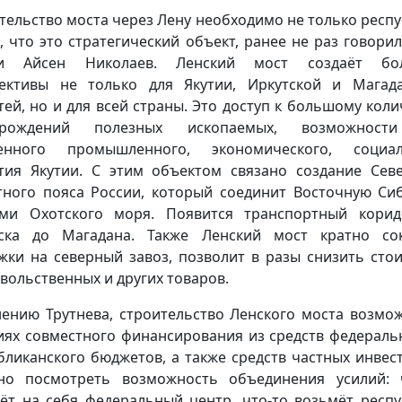
тельство моста через Лену необходимо не только респу
, что это стратегический объект, ранее не раз говорил
ии Айсен Николаев. Ленский мост создаёт бо
ективы не только для Якутии, Иркутской и Магад
тей, но и для всей страны. Это доступ к большому коли
орождений полезных ископаемых, возможност
ренного промышленного, экономического, социал
тия Якутии. С этим объектом связано создание Сев
ного пояса России, который соединит Восточную Си
ми Охотского моря. Появится транспортный кори
ска до Магадана. Также Ленский мост кратно со
жки на северный завоз, позволит в разы снизить сто
вольственных и других товаров.
ению Трутнева, строительство Ленского моста возмо
иях совместного финансирования из средств федераль
бликанского бюджетов, а также средств частных инвес
о посмотреть возможность объединения усилий: 
ёт на себя федеральный центр, что-то возьмёт респу