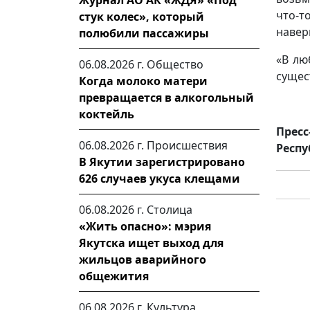
Журнал АО АК «ЖДЯ» «Под
что-
стук колес», который
навер
полюбили пассажиры
«В лю
06.08.2026 г.
Общество
сущес
Когда молоко матери
превращается в алкогольный
коктейль
Пресс
06.08.2026 г.
Происшествия
Респу
В Якутии зарегистрировано
626 случаев укуса клещами
06.08.2026 г.
Столица
«Жить опасно»: мэрия
Якутска ищет выход для
жильцов аварийного
общежития
06.08.2026 г.
Культура