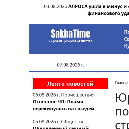
ания депутата
03.08.2026
АЛРОСА ушла в минус и
 рублей
финансового уд
П
С
К
07.08.2026 г.
Лента новостей
Главна
Юр
06.08.2026 г.
Происшествия
Огненное ЧП: Пламя
по
перекинулось на соседей
ст
06.08.2026 г.
Общество
Обновленный личный