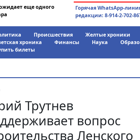
 ожидает еще одного
04.08.2026
Маринычев у П
Горячая WhatsApp-лини
ара
антикризисн
редакции: 8-914-2-702-86
олитика
Происшествия
Желтые хроники
ветская хроника
Финансы
Наука
Образо
упить билеты
я
ий Трутнев
ддерживает вопрос
роительства Ленского