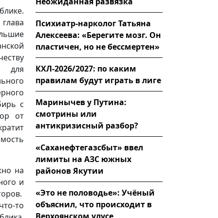
Неожиданная развязка
блике.
 глава
Психиатр-нарколог Татьяна
льшие
Алексеева: «Берегите мозг. Он
анской
пластичен, но не бессмертен»
честву
КХЛ-2026/2027: по каким
и для
правилам будут играть в лиге
ьного
ерного
Маринычев у Путина:
бирь с
смотрины или
дор от
антикризисный разбор?
кратит
имость
«Саханефтегазсбыт» ввел
лимиты на АЗС южных
жно на
районов Якутии
ного и
«Это не половодье»: Учёный
торов.
объяснил, что происходит в
что-то
Верхоянском улусе
блика,