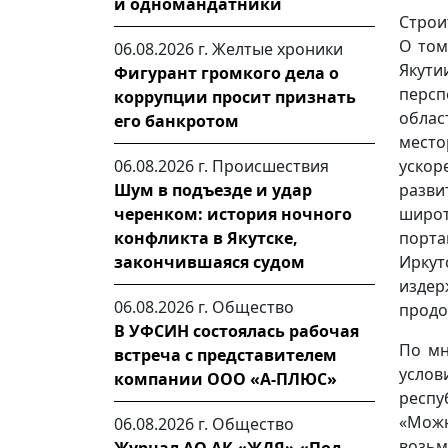
и одномандатники
Строи
О том
06.08.2026 г.
Желтые хроники
Якут
Фигурант громкого дела о
персп
коррупции просит признать
облас
его банкротом
мест
06.08.2026 г.
Происшествия
уско
Шум в подъезде и удар
разви
черенком: история ночного
широт
конфликта в Якутске,
порта
закончившаяся судом
Иркут
издер
06.08.2026 г.
Общество
продо
В УФСИН состоялась рабочая
По мн
встреча с представителем
услов
компании ООО «А-ПЛЮС»
респу
«Можн
06.08.2026 г.
Общество
возьм