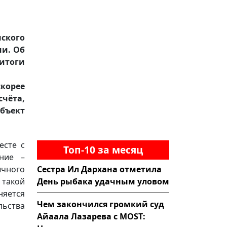
ского
ии. Об
 итоги
корее
счёта,
бъект
есте с
Топ-10 за месяц
ние –
Сестра Ил Дархана отметила
ычного
День рыбака удачным уловом
такой
яется
Чем закончился громкий суд
льства
Айаала Лазарева с MOST: