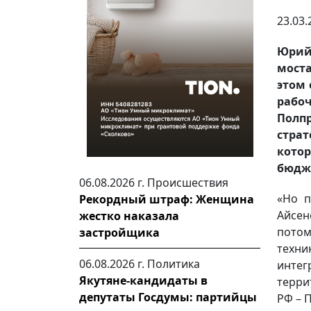
23.03.
Юрий
моста
этом 
рабоч
Полп
страт
кото
бюдже
06.08.2026 г.
Происшествия
«Но п
Рекордный штраф: Женщина
Айсе
жестко наказала
потом
застройщика
техн
06.08.2026 г.
Политика
инте
Якутяне-кандидаты в
терри
депутаты Госдумы: партийцы
РФ – 