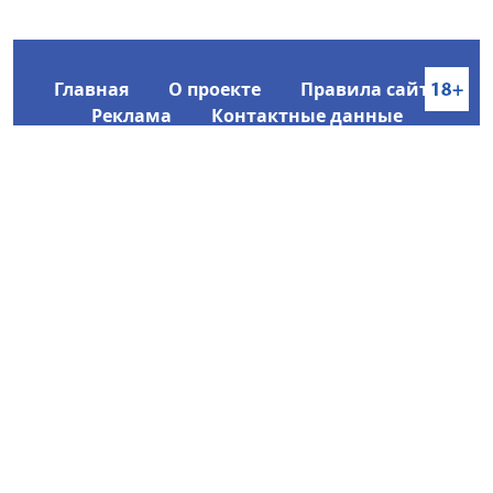
Главная
О проекте
Правила сайта
Реклама
Контактные данные
Информационное агентство SakhaTime
Главный редактор: Городецкий Ю. В.
Политика конфиденциальности
2017-2026 © Все права защищены.
Любое использование текстовых материалов с сайта
Информационного агентства SakhaTime на иных
ресурсах в сети Интернет гиперссылка на источник
обязательна.
Фотографии, видеоматериалы, иные иллюстрации
могут быть использованы только с письменного