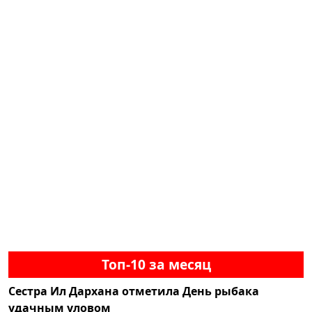
Топ-10 за месяц
Сестра Ил Дархана отметила День рыбака
удачным уловом