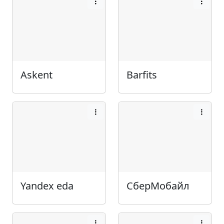
Askent
Barfits
Yandex eda
СберМобайл