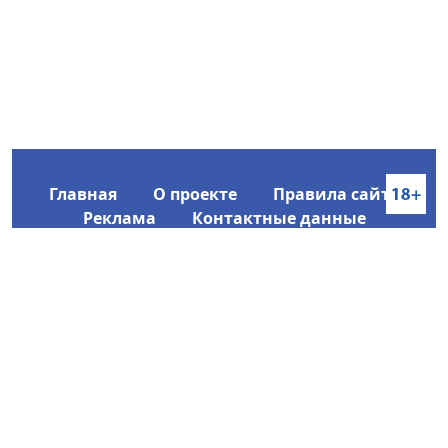
Главная
О проекте
Правила сайта
Реклама
Контактные данные
Информационное агентство SakhaTime
Главный редактор: Городецкий Ю. В.
Политика конфиденциальности
2017-2026 © Все права защищены.
Любое использование текстовых материалов с сайта