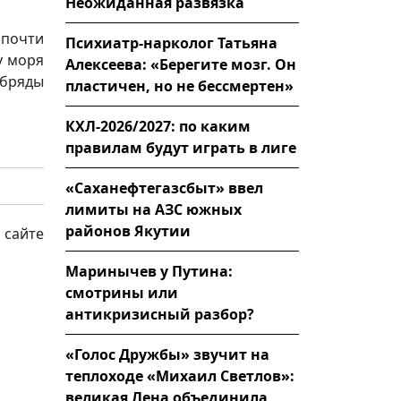
Неожиданная развязка
 почти
Психиатр-нарколог Татьяна
у моря
Алексеева: «Берегите мозг. Он
обряды
пластичен, но не бессмертен»
КХЛ-2026/2027: по каким
правилам будут играть в лиге
«Саханефтегазсбыт» ввел
лимиты на АЗС южных
районов Якутии
 сайте
Маринычев у Путина:
смотрины или
антикризисный разбор?
«Голос Дружбы» звучит на
теплоходе «Михаил Светлов»:
великая Лена объединила