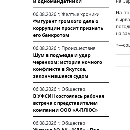
на Са
и одномандатники
На то
06.08.2026 г.
Желтые хроники
вырва
Фигурант громкого дела о
погод
коррупции просит признать
на за
его банкротом
*—соц
06.08.2026 г.
Происшествия
Шум в подъезде и удар
черенком: история ночного
конфликта в Якутске,
закончившаяся судом
06.08.2026 г.
Общество
В УФСИН состоялась рабочая
встреча с представителем
компании ООО «А-ПЛЮС»
06.08.2026 г.
Общество