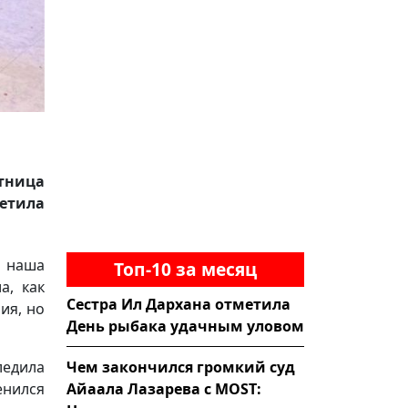
тница
етила
о наша
Топ-10 за месяц
а, как
Сестра Ил Дархана отметила
ия, но
День рыбака удачным уловом
Чем закончился громкий суд
ледила
Айаала Лазарева с MOST:
енился