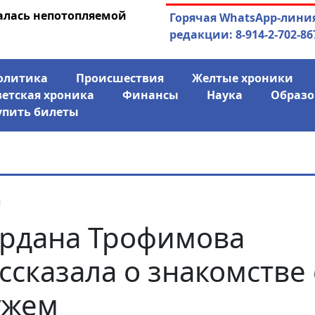
алась непотопляемой
30.07.2026
Экс-спикер Якутск
Горячая WhatsApp-лини
совладельцем го
редакции: 8-914-2-702-86
олитика
Происшествия
Желтые хроники
ветская хроника
Финансы
Наука
Образо
упить билеты
я
рдана Трофимова
ссказала о знакомстве 
ужем