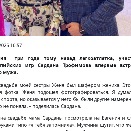
2025 16:57
ня три года тому назад легкоатлетка, учас
пийских игр Сардана Трофимова впервые встр
о мужа.
свадьбе моей сестры Женя был шафером жениха. Эт
я фотка. Женя подошел фотографироваться. Я думал
 спорта, но оказывается у него бы были другие намерен
го не поняла, – поделилась Сардана.
 на свадьбе мама Сарданы посмотрела на Евгения и с
руками типо «я тебя запомнила». Мужчина шутит, что ж