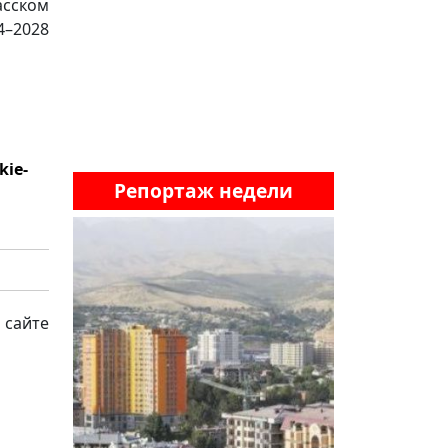
асском
4–2028
kie-
Репортаж недели
 сайте