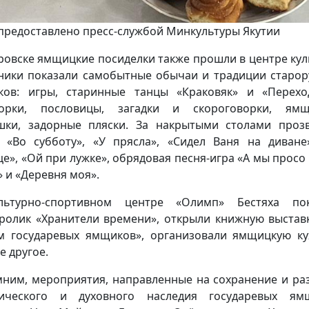
предоставлено пресс-службой Минкультуры Якутии
ровске ямщицкие посиделки также прошли в центре кул
ники показали самобытные обычаи и традиции старор
ов: игры, старинные танцы «Краковяк» и «Перехо
ворки, пословицы, загадки и скороговорки, ямщ
шки, задорные пляски. За накрытыми столами проз
 «Во субботу», «У прясла», «Сидел Ваня на диване
це», «Ой при лужке», обрядовая песня-игра «А мы просо 
» и «Деревня моя».
льтурно-спортивном центре «Олимп» Бестяха пок
ролик «Хранители времени», открыли книжную выстав
м государевых ямщиков», организовали ямщицкую к
е другое.
ним, мероприятия, направленные на сохранение и ра
рического и духовного наследия государевых ямщ