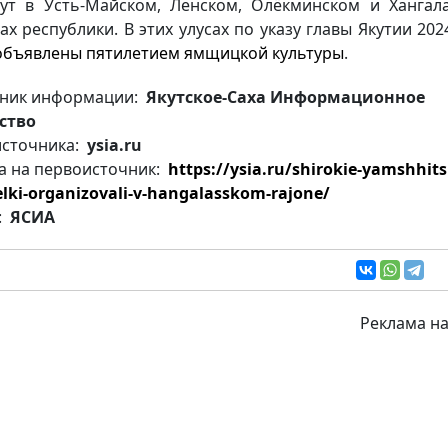
ут в Усть-Майском, Ленском, Олёкминском и Хангал
ах республики. В этих улусах по указу главы Якутии 202
объявлены пятилетием ямщицкой культуры
.
ник информации:
Якутское-Саха Информационное
ство
источника:
ysia.ru
а на первоисточник:
https://ysia.ru/shirokie-yamshhits
elki-organizovali-v-hangalasskom-rajone/
:
ЯСИА
Реклама на