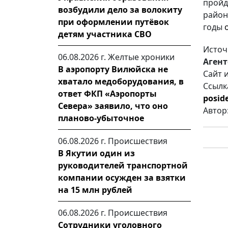
пройд
возбудили дело за волокиту
район
при оформлении путёвок
годы
детям участника СВО
Источ
06.08.2026 г.
Желтые хроники
Агент
В аэропорту Вилюйска не
Сайт 
хватало медоборудования, в
Ссылк
ответ ФКП «Аэропорты
posid
Севера» заявило, что оно
Автор
планово-убыточное
06.08.2026 г.
Происшествия
В Якутии один из
руководителей транспортной
компании осужден за взятки
на 15 млн рублей
06.08.2026 г.
Происшествия
Сотрудники уголовного