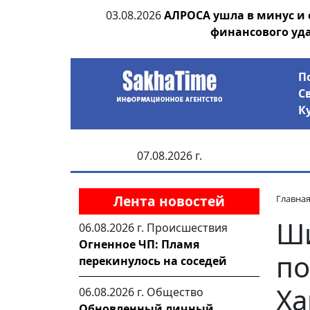
ии выявила на
03.08.2026
АЛРОСА ушла в минус и
анцев
финансового уд
П
С
К
07.08.2026 г.
Лента новостей
Главна
Ш
06.08.2026 г.
Происшествия
Огненное ЧП: Пламя
по
перекинулось на соседей
Ха
06.08.2026 г.
Общество
Обновленный личный