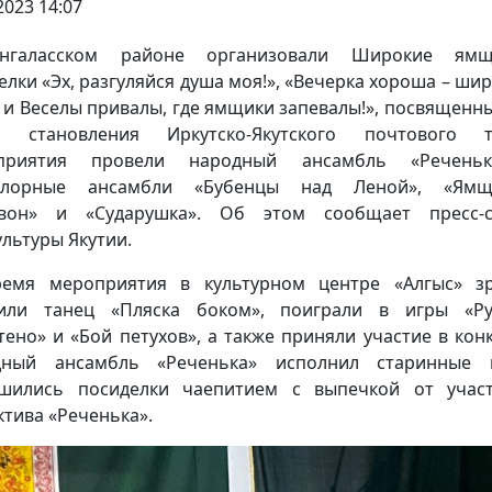
2023 14:07
нгаласском районе организовали Широкие ямщ
елки «Эх, разгуляйся душа моя!», «Вечерка хороша – шир
 и Веселы привалы, где ямщики запевалы!», посвященны
ю становления Иркутско-Якутского почтового тр
приятия провели народный ансамбль «Речень
клорные ансамбли «Бубенцы над Леной», «Ямщ
звон» и «Сударушка». Об этом сообщает пресс-с
льтуры Якутии.
емя мероприятия в культурном центре «Алгыс» з
или танец «Пляска боком», поиграли в игры «Ру
тено» и «Бой петухов», а также приняли участие в конк
дный ансамбль «Реченька» исполнил старинные п
шились посиделки чаепитием с выпечкой от учас
ктива «Реченька».