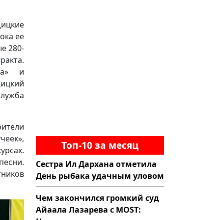
ицкие
ока ее
е 280-
акта.
ка» и
ицкий
лужба
рители
чеек»,
Топ-10 за месяц
урсах.
есни.
Сестра Ил Дархана отметила
тников
День рыбака удачным уловом
Чем закончился громкий суд
Айаала Лазарева с MOST: