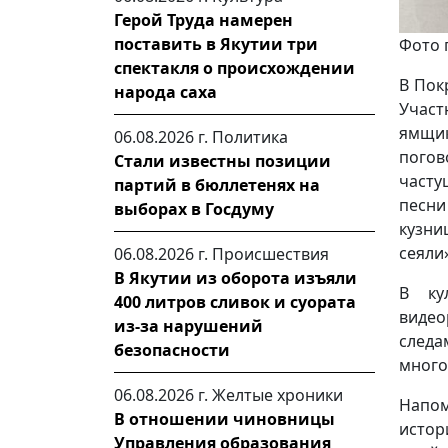
Герой Труда намерен
поставить в Якутии три
Фото 
спектакля о происхождении
В Пок
народа саха
Участ
ямщик
06.08.2026 г.
Политика
пого
Стали известны позиции
часту
партий в бюллетенях на
песни
выборах в Госдуму
кузни
сеяли
06.08.2026 г.
Происшествия
В Якутии из оборота изъяли
В ку
400 литров сливок и суората
видео
из-за нарушений
следа
безопасности
много
06.08.2026 г.
Желтые хроники
Напом
В отношении чиновницы
исто
Управления образования