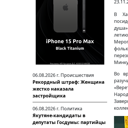
23.11.
В Ха
посид
душа»
лети
Меро
фоль
пере
Минку
Во вр
06.08.2026 г.
Происшествия
разуч
Рекордный штраф: Женщина
«Вере
жестко наказала
Наро
застройщика
Завер
колле
06.08.2026 г.
Политика
Якутяне-кандидаты в
депутаты Госдумы: партийцы