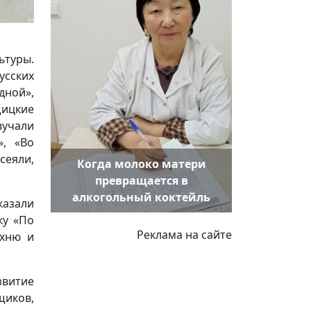
ьтуры.
усских
дной»,
ицкие
вучали
», «Во
сеяли,
Когда молоко матери
превращается в
алкогольный коктейль
азали
ку «По
Реклама на сайте
ухню и
звитие
иков,