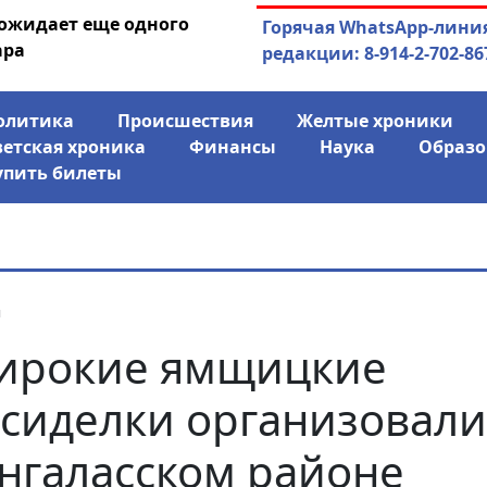
 ожидает еще одного
04.08.2026
Маринычев у П
Горячая WhatsApp-лини
ара
антикризисн
редакции: 8-914-2-702-86
олитика
Происшествия
Желтые хроники
ветская хроника
Финансы
Наука
Образо
упить билеты
я
ирокие ямщицкие
сиделки организовали
нгаласском районе