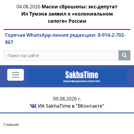
тат
04.08.2026
Маринычев у Путина: смотрины
м
или антикризисный разбор?
ож
Горячая WhatsApp-линия редакции: 8-914-2-702-
867
09.08.2026 г.
ИА SakhaTime в "ВКонтакте"
Главная