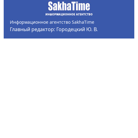
Информационное агентство SakhaTime
Главный редактор: Городецкий Ю. В.
Политика конфиденциальности
2017-2026 © Все права защищены.
Любое использование текстовых материалов с сайта
Информационного агентства SakhaTime на иных
ресурсах в сети Интернет гиперссылка на источник
обязательна.
Фотографии, видеоматериалы, иные иллюстрации
могут быть использованы только с письменного
согласия редакции Сетевого издания и его
учредителя.
В материалах сетевого издания возможны упоминая
иноагентов и запрещенных организаций. Список