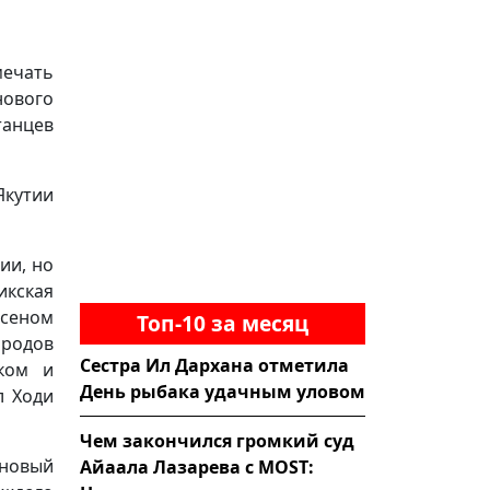
ечать
нового
танцев
Якутии
ии, но
икская
сеном
Топ-10 за месяц
родов
Сестра Ил Дархана отметила
иком и
День рыбака удачным уловом
л Ходи
Чем закончился громкий суд
 новый
Айаала Лазарева с MOST: