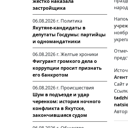
празд
жестко наказала
народ
застройщика
Напо
06.08.2026 г.
Политика
учреж
Якутяне-кандидаты в
ноябр
депутаты Госдумы: партийцы
укреп
и одномандатники
Отме
06.08.2026 г.
Желтые хроники
предс
Фигурант громкого дела о
коррупции просит признать
Источ
его банкротом
Агент
Сайт 
06.08.2026 г.
Происшествия
Ссылк
Шум в подъезде и удар
tadzh
черенком: история ночного
natsi
конфликта в Якутске,
Автор
закончившаяся судом