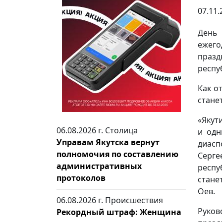
07.11.
День
ежего
празд
респу
Как о
стане
«Якут
06.08.2026 г.
Столица
и одн
Управам Якутска вернут
диас
полномочия по составлению
Серг
административных
респу
протоколов
стане
Оев.
06.08.2026 г.
Происшествия
Руков
Рекордный штраф: Женщина