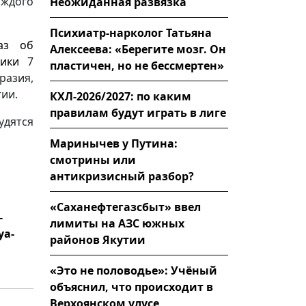
аждого
Неожиданная развязка
Психиатр-нарколог Татьяна
аз об
Алексеева: «Берегите мозг. Он
ики
7
пластичен, но не бессмертен»
разия,
ии.
КХЛ-2026/2027: по каким
правилам будут играть в лиге
дятся
Маринычев у Путина:
смотрины или
антикризисный разбор?
«Саханефтегазсбыт» ввел
-
лимиты на АЗС южных
ya-
районов Якутии
«Это не половодье»: Учёный
объяснил, что происходит в
Верхоянском улусе