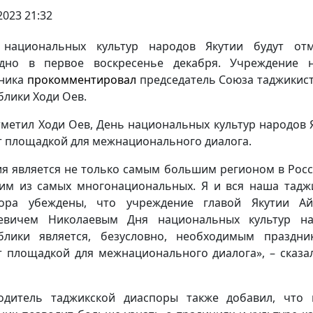
2023 21:32
 национальных культур народов Якутии будут отм
дно в первое воскресенье декабря. Учреждение 
ника
прокомментировал
председатель Союза таджикис
блики Ходи Оев.
тметил Ходи Оев, День национальных культур народов 
т площадкой для межнационального диалога.
ия является не только самым большим регионом в Росс
им из самых многонациональных. Я и вся наша тадж
пора убеждены, что учреждение главой Якутии Ай
еевичем Николаевым Дня национальных культур на
блики является, безусловно, необходимым праздн
т площадкой для межнационального диалога», – сказа
одитель таджикской диаспоры также добавил, что