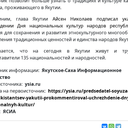
ник позволит больше узнать о традициях и культуре к
а, проживающего в Якутии.
мним, глава Якутии
Айсен Николаев подписал ук
дении Дня национальных культур народов республ
я для сохранения и развития этнокультурного многооб
ления традиционных ценностей и единства народов Якут
чается, что на сегодня в Якутии живут и тру
тавители 135 национальностей и народностей.
ник информации:
Якутское-Саха Информационное
ство
источника:
ysia.ru
а на первоисточник:
https://ysia.ru/predsedatel-soyuza
ikistantsev-yakutii-prokommentiroval-uchrezhdenie-dn
onalnyh-kultur/
:
ЯСИА