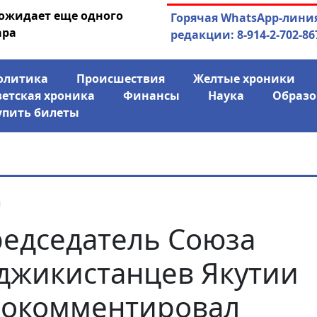
 ожидает еще одного
04.08.2026
Маринычев у П
Горячая WhatsApp-лини
ара
антикризисн
редакции: 8-914-2-702-86
олитика
Происшествия
Желтые хроники
ветская хроника
Финансы
Наука
Образо
упить билеты
я
едседатель Союза
джикистанцев Якутии
окомментировал