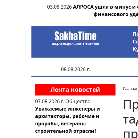
ания депутата
03.08.2026
АЛРОСА ушла в минус и
 рублей
финансового уд
П
С
К
08.08.2026 г.
Лента новостей
Главна
Пр
07.08.2026 г.
Общество
Уважаемые инженеры и
та
архитекторы, рабочие и
прорабы, ветераны
пр
строительной отрасли!