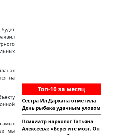
будет
заявил
урного
альных
планах
тся на
Топ-10 за месяц
бъекту
Сестра Ил Дархана отметила
онной
День рыбака удачным уловом
Психиатр-нарколог Татьяна
 самых
Алексеева: «Берегите мозг. Он
зе мы