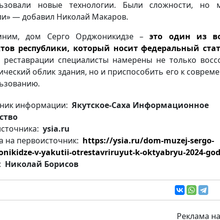
льзовали новые технологии. Были сложности, но 
и» — добавил Николай Макаров.
мним, дом Серго Орджоникидзе –
это один из в
тов республики, который носит федеральный стат
 реставрации специалисты намерены не только восс
ический облик здания, но и приспособить его к соврем
ьзованию.
ник информации:
Якутское-Саха Информационное
ство
источника:
ysia.ru
а на первоисточник:
https://ysia.ru/dom-muzej-sergo-
onikidze-v-yakutii-otrestavriruyut-k-oktyabryu-2024-go
:
Николай Борисов
Реклама на