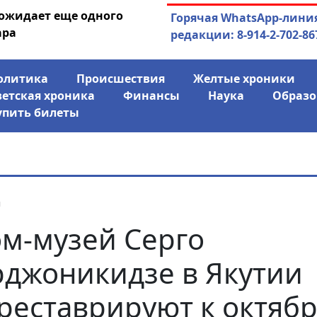
 ожидает еще одного
04.08.2026
Маски сброшены:
Горячая WhatsApp-лини
ара
заявил о «колониаль
редакции: 8-914-2-702-86
олитика
Происшествия
Желтые хроники
ветская хроника
Финансы
Наука
Образо
упить билеты
я
м-музей Серго
джоникидзе в Якутии
реставрируют к октяб