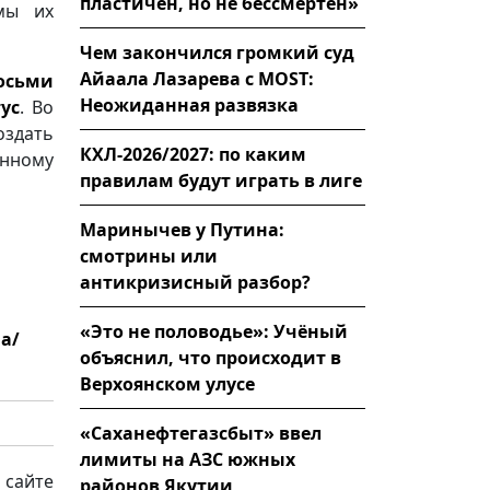
пластичен, но не бессмертен»
мы их
Чем закончился громкий суд
Айаала Лазарева с MOST:
осьми
Неожиданная развязка
ус
. Во
оздать
КХЛ-2026/2027: по каким
енному
правилам будут играть в лиге
Маринычев у Путина:
смотрины или
антикризисный разбор?
«Это не половодье»: Учёный
da/
объяснил, что происходит в
Верхоянском улусе
«Саханефтегазсбыт» ввел
лимиты на АЗС южных
 сайте
районов Якутии