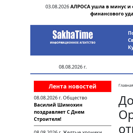
ии выявила на
03.08.2026
АЛРОСА ушла в минус и
анцев
финансового уд
П
С
К
08.08.2026 г.
Лента новостей
Главна
До
08.08.2026 г.
Общество
Василий Шимохин
Ор
поздравляет С Днем
Строителя!
от
08.08.2026 г.
Желтые хроники