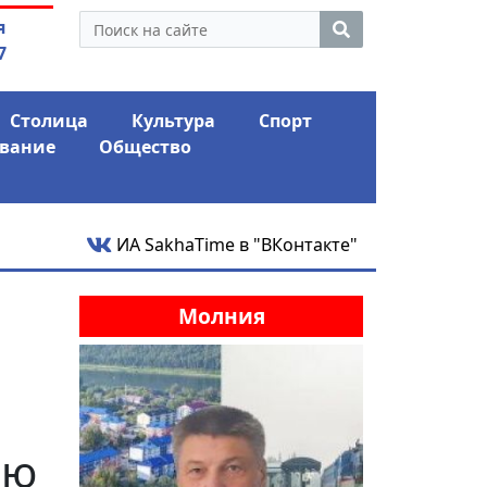
 экс-депутат Ил Тумэна
04.08.2026
Мариныче
я
ном сапоге» России
антикри
7
Столица
Культура
Спорт
вание
Общество
ИА SakhaTime в "ВКонтакте"
Молния
рю