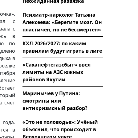
Неожиданная развязка
очка»,
Психиатр-нарколог Татьяна
зал с
Алексеева: «Берегите мозг. Он
зала с
пластичен, но не бессмертен»
ось в
КХЛ-2026/2027: по каким
ью по
правилам будут играть в лиге
делено
дыха в
«Саханефтегазсбыт» ввел
оселке
лимиты на АЗС южных
нтября
районов Якутии
вление
ботает
Маринычев у Путина:
оторый
смотрины или
а счет
антикризисный разбор?
«Это не половодье»: Учёный
 года.
объяснил, что происходит в
ется в
Верхоянском улусе
ьтуры,