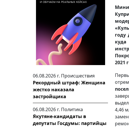
Мини
Купр
моде
«Кул
году 
куда
инст
Покр
2021 
Перв
06.08.2026 г.
Происшествия
отре
Рекордный штраф: Женщина
посел
жестко наказала
завер
застройщика
выдел
06.08.2026 г.
Политика
4,46 м
Якутяне-кандидаты в
замен
депутаты Госдумы: партийцы
ремон