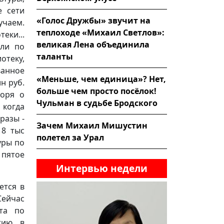
е сети
«Голос Дружбы» звучит на
учаем.
теплоходе «Михаил Светлов»:
еки...
великая Лена объединила
али по
таланты
отеку,
ванное
«Меньше, чем единица»? Нет,
н руб.
больше чем просто посёлок!
воря о
Чульман в судьбе Бродского
 когда
разы -
Зачем Михаил Мишустин
18 тыс
полетел за Урал
уры по
 пятое
Интервью недели
ется в
Сейчас
та по
тию в