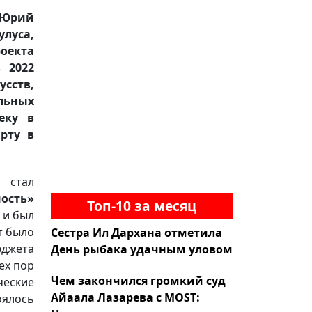
 Юрий
луса,
оекта
 2022
усств,
льных
еку в
рту в
 стал
ость»
Топ-10 за месяц
, и был
т было
Сестра Ил Дархана отметила
юджета
День рыбака удачным уловом
тех пор
Чем закончился громкий суд
ческие
Айаала Лазарева с MOST:
оялось