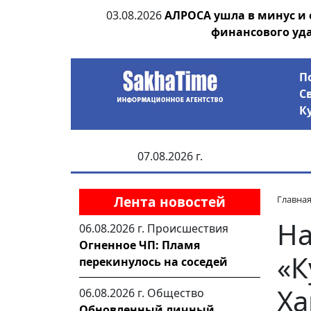
ии выявила на
03.08.2026
АЛРОСА ушла в минус и
анцев
финансового уд
П
С
К
07.08.2026 г.
Лента новостей
Главна
На
06.08.2026 г.
Происшествия
Огненное ЧП: Пламя
«К
перекинулось на соседей
Ха
06.08.2026 г.
Общество
Обновленный личный