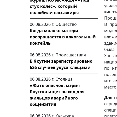
Журнал АО АК «ЖДЯ» «Под
усиле
стук колес», который
киноз
полюбили пассажиры
Проще
06.08.2026 г.
Общество
В про
Когда молоко матери
модел
превращается в алкогольный
вложи
коктейль
здани
была 
06.08.2026 г.
Происшествия
Ханга
В Якутии зарегистрировано
нацпр
626 случаев укуса клещами
по ит
посещ
06.08.2026 г.
Столица
итога
«Жить опасно»: мэрия
место,
Якутска ищет выход для
Для 
жильцов аварийного
серед
общежития
спец
06.08.2026 г.
Культура
подг