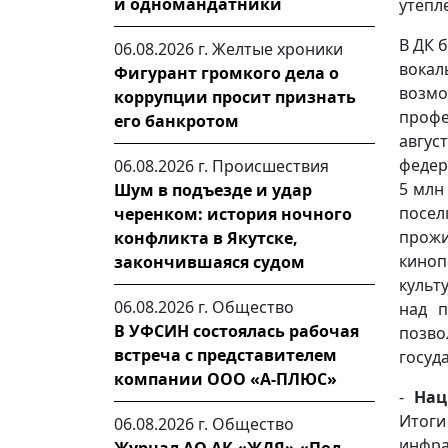
и одномандатники
утепл
В ДК 
06.08.2026 г.
Желтые хроники
вока
Фигурант громкого дела о
возмо
коррупции просит признать
проф
его банкротом
авгу
федер
06.08.2026 г.
Происшествия
5 млн
Шум в подъезде и удар
посел
черенком: история ночного
прожи
конфликта в Якутске,
киноп
закончившаяся судом
культ
06.08.2026 г.
Общество
над п
В УФСИН состоялась рабочая
позво
встреча с представителем
госуд
компании ООО «А-ПЛЮС»
-
Наци
Итоги
06.08.2026 г.
Общество
инфра