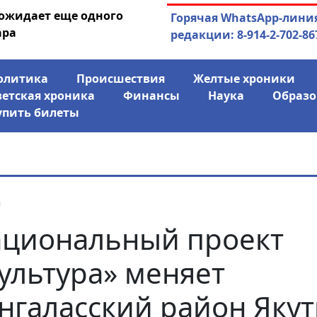
 ожидает еще одного
04.08.2026
Маринычев у П
Горячая WhatsApp-лини
ара
антикризисн
редакции: 8-914-2-702-86
олитика
Происшествия
Желтые хроники
ветская хроника
Финансы
Наука
Образо
упить билеты
я
циональный проект
ультура» меняет
нгаласский район Яку