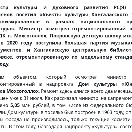
стр культуры и духовного развития РС(Я)
иянов посетил объекты культуры Хангаласского у
рнизированные в рамках национального пр
ьтура». Министр осмотрел отремонтированный в
ДК п. Мохсоголлох, Покровскую детскую школу иск
 в 2020 году поступила большая партия музыка
рументов, и Хангаласскую центральную библиот
овске, отремонтированную по модельному станда
году.
ым объектом, который осмотрел министр,
монтированный в нацпроекта
Дом культуры «Юн
ка Мохсоголлох
. Ремонт здесь длился всего два месяца
шен уже к 31 июля. Как рассказал министр, на капремон
ено
5,05
млн рублей, в том числе из федерального б
лн. Дом культуры в поселке был построен в 1963 году, с 
ы фасада не производилось, только текущие космети
ты. В этом году, благодаря нацпроекту «Культура», сост