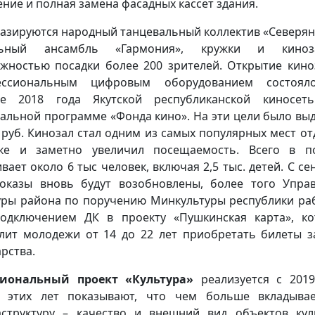
ение и полная замена фасадных кассет здания.
базируются народный танцевальный коллектив «Северян
льный ансамбль «Гармония», кружки и кино
жностью посадки более 200 зрителей. Открытие кино
ессиональным цифровым оборудованием состоял
сте 2018 года Якутской республиканской киносет
альной программе «Фонда кино». На эти цели было вы
 руб. Кинозал стал одним из самых популярных мест от
ке и заметно увеличил посещаемость. Всего в п
вает около 6 тыс человек, включая 2,5 тыс. детей. С се
оказы вновь будут возобновлены, более того Упра
уры района по поручению Минкультуры республики ра
одключением ДК в проекту «Пушкинская карта», к
лит молодежи от 14 до 22 лет приобретать билеты з
арства.
ональный проект «Культура»
реализуется с 2019
 этих лет показывают, что чем больше вкладыва
структуру – качество и внешний вид объектов кул