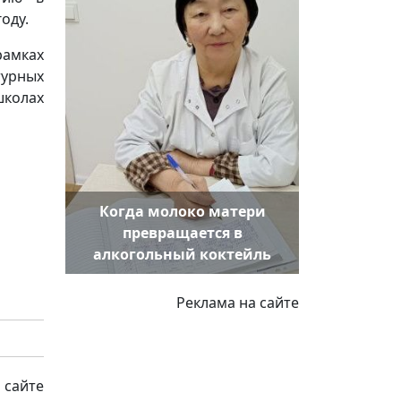
оду.
рамках
турных
школах
Когда молоко матери
превращается в
алкогольный коктейль
Реклама на сайте
 сайте