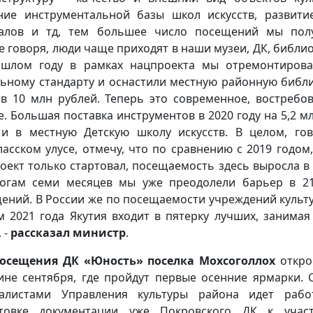
ние инструментальной базы школ искусств, развити
алов и тд, тем большее число посещений мы пол
 говоря, люди чаще приходят в наши музеи, ДК, библиот
шлом году в рамках нацпроекта мы отремонтиров
ьному стандарту и оснастили местную районную библи
в 10 млн рублей. Теперь это современное, востребо
е. Большая поставка инструментов в 2020 году на 5,2 мл
и в местную Детскую школу искусств. В целом, го
ласском улусе, отмечу, что по сравнению с 2019 годом,
оект только стартовал, посещаемость здесь выросла в 
огам семи месяцев мы уже преодолели барьер в 2
ений. В России же по посещаемости учреждений культ
м 2021 года Якутия входит в пятерку лучших, занимая
 -
рассказал министр
.
посещения ДК «Юность» поселка Мохсоголлох
откро
ине сентября, где пройдут первые осенние ярмарки. 
иалистами Управления культуры района идет рабо
отовке документации уже Покровского ДК к учас