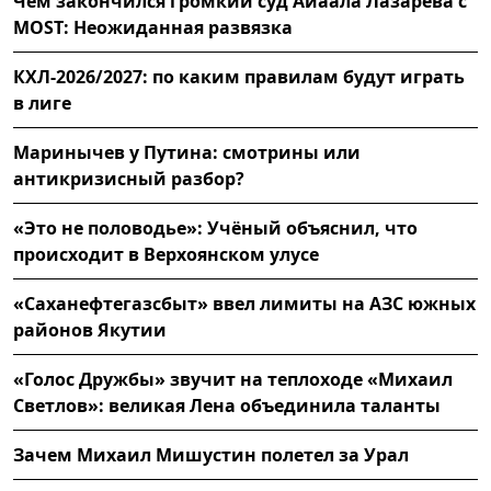
Чем закончился громкий суд Айаала Лазарева с
MOST: Неожиданная развязка
КХЛ-2026/2027: по каким правилам будут играть
в лиге
Маринычев у Путина: смотрины или
антикризисный разбор?
«Это не половодье»: Учёный объяснил, что
происходит в Верхоянском улусе
«Саханефтегазсбыт» ввел лимиты на АЗС южных
районов Якутии
«Голос Дружбы» звучит на теплоходе «Михаил
Светлов»: великая Лена объединила таланты
Зачем Михаил Мишустин полетел за Урал