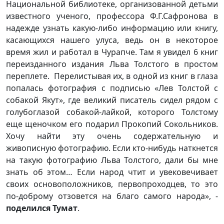
Национальной библиотеке, организованной детьми
известного ученого, профессора Ф.Г.Сафронова в
надежде узнать какую-либо информацию или книгу,
касающихся нашего улуса, ведь он в некоторое
время жил и работал в Чурапче. Там я увидел 6 книг
переизданного издания Льва Толстого в простом
переплете. Перелистывая их, в одной из книг в глаза
попалась фотография с подписью «Лев Толстой с
собакой Якут», где великий писатель сидел рядом с
голубоглазой собакой-лайкой, которого Толстому
еще щеночком его подарил Прокопий Сокольников.
Хочу найти эту очень содержательную и
живописную фотографию. Если кто-нибудь наткнется
на такую фотографию Льва Толстого, дали бы мне
знать об этом… Если народ чтит и увековечивает
своих основоположников, первопроходцев, то это
по-доброму отзовется на благо самого народа», -
поделился Тумат
.