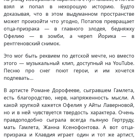
взял и попал в нехорошую историю. Будто
доказывая, что в этом выдуманном пространстве
может произойти что угодно, Потапов превращает
отца-призрака — в главного злодея, бедняжку
Офелию — в зомби, а череп Йорика — в
рентгеновский снимок.
Это мог быть реквием по детской мечте, но вместо
этого — музыкальный клип, доступный на YouTube.
Песню про снег поют герои, и им хочется
подпевать…
В артисте Романе Дорофееве, сыгравшем Гамлета,
есть благородство, нерв, напряженность мысли. А
какой хрупкой кажется Офелия у Айты Лаверновой,
но и в ней чувствуется твердость характера. Очень
правдоподобно сыграла всегда пьяную Гертруду,
мать Гамлета, Жанна Ксенофонтова. А вот отца-
призрака и Клавдия играет один и тот же артист,