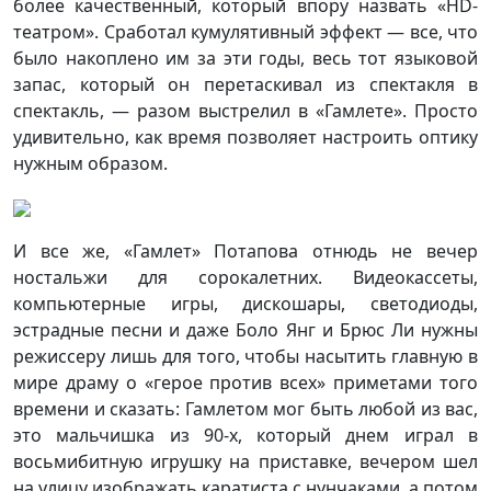
более качественный, который впору назвать «HD-
театром». Сработал кумулятивный эффект — все, что
было накоплено им за эти годы, весь тот языковой
запас, который он перетаскивал из спектакля в
спектакль, — разом выстрелил в «Гамлете». Просто
удивительно, как время позволяет настроить оптику
нужным образом.
И все же, «Гамлет» Потапова отнюдь не вечер
ностальжи для сорокалетних. Видеокассеты,
компьютерные игры, дискошары, светодиоды,
эстрадные песни и даже Боло Янг и Брюс Ли нужны
режиссеру лишь для того, чтобы насытить главную в
мире драму о «герое против всех» приметами того
времени и сказать: Гамлетом мог быть любой из вас,
это мальчишка из 90-х, который днем играл в
восьмибитную игрушку на приставке, вечером шел
на улицу изображать каратиста с нунчаками, а потом