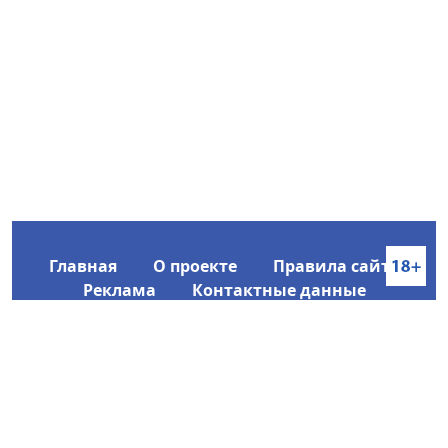
Главная
О проекте
Правила сайта
Реклама
Контактные данные
Информационное агентство SakhaTime
Главный редактор: Городецкий Ю. В.