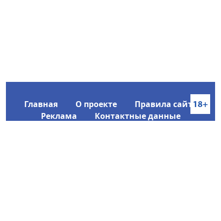
Главная
О проекте
Правила сайта
Реклама
Контактные данные
Информационное агентство SakhaTime
Главный редактор: Городецкий Ю. В.
Политика конфиденциальности
2017-2026 © Все права защищены.