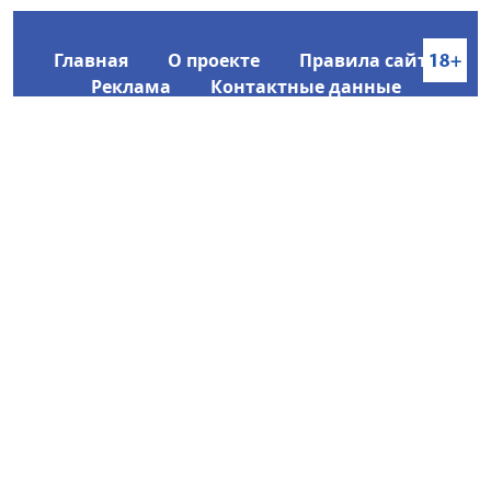
Главная
О проекте
Правила сайта
Реклама
Контактные данные
Информационное агентство SakhaTime
Главный редактор: Городецкий Ю. В.
Политика конфиденциальности
2017-2026 © Все права защищены.
Любое использование текстовых материалов с сайта
Информационного агентства SakhaTime на иных
ресурсах в сети Интернет гиперссылка на источник
обязательна.
Фотографии, видеоматериалы, иные иллюстрации
могут быть использованы только с письменного
согласия редакции Сетевого издания и его