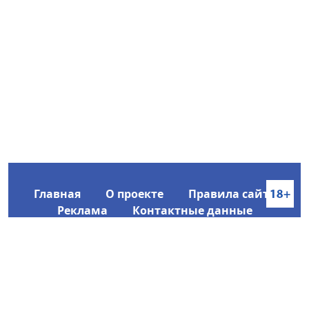
Главная
О проекте
Правила сайта
Реклама
Контактные данные
Информационное агентство SakhaTime
Главный редактор: Городецкий Ю. В.