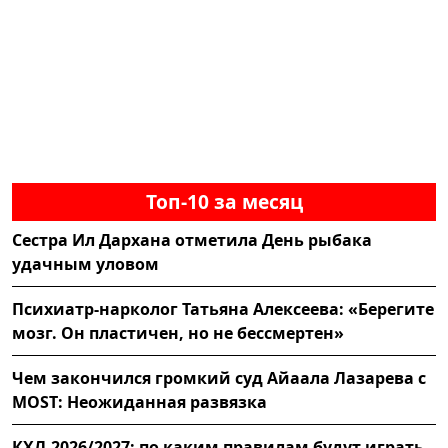
Топ-10 за месяц
Сестра Ил Дархана отметила День рыбака
удачным уловом
Психиатр-нарколог Татьяна Алексеева: «Берегите
мозг. Он пластичен, но не бессмертен»
Чем закончился громкий суд Айаала Лазарева с
MOST: Неожиданная развязка
КХЛ-2026/2027: по каким правилам будут играть