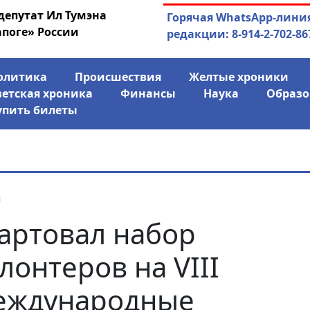
депутат Ил Тумэна
04.08.2026
Маринычев у П
Горячая WhatsApp-лини
апоге» России
антикризисн
редакции: 8-914-2-702-86
олитика
Происшествия
Желтые хроники
ветская хроника
Финансы
Наука
Образо
упить билеты
я
артовал набор
лонтеров на VIII
еждународные