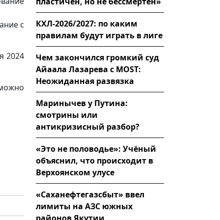
вание
пластичен, но не бессмертен»
КХЛ-2026/2027: по каким
ание с
правилам будут играть в лиге
я 2024
Чем закончился громкий суд
Айаала Лазарева с MOST:
Неожиданная развязка
 можно
Маринычев у Путина:
смотрины или
антикризисный разбор?
«Это не половодье»: Учёный
объяснил, что происходит в
Верхоянском улусе
«Саханефтегазсбыт» ввел
лимиты на АЗС южных
районов Якутии