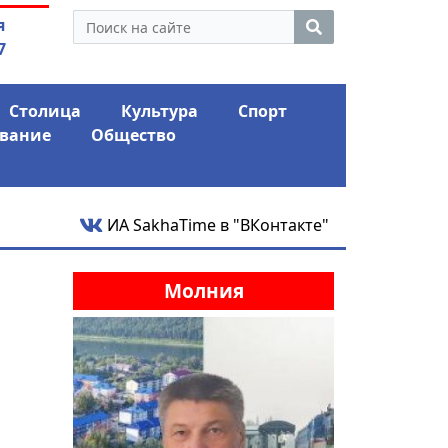
утина: смотрины или
03.08.2026
АЛРОСА ушла 
я
ый разбор?
фина
7
Столица
Культура
Спорт
вание
Общество
ИА SakhaTime в "ВКонтакте"
Молния