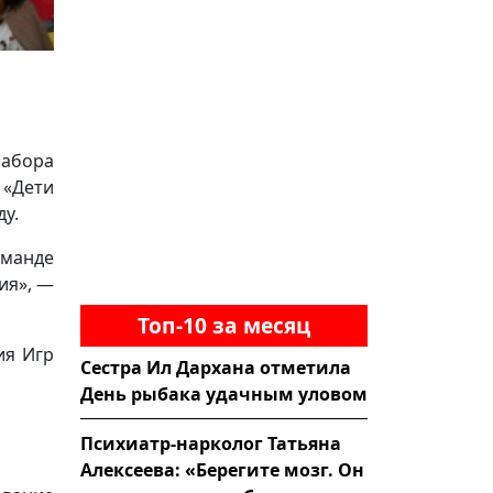
набора
 «Дети
ду.
оманде
ия», —
Топ-10 за месяц
ия Игр
Сестра Ил Дархана отметила
День рыбака удачным уловом
Психиатр-нарколог Татьяна
Алексеева: «Берегите мозг. Он