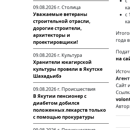
с
09.08.2026 г.
Столица
к
Уважаемые ветераны
с 
строительной отрасли,
к
дорогие строители,
Итого
архитекторы и
года 
проектировщики!
Подат
09.08.2026 г.
Культура
на са
Хранители юкагирской
культуры провели в Якутске
Источ
Шахадьибэ
Агент
Сайт 
09.08.2026 г.
Происшествия
Ссылк
В Якутии пенсионер с
volon
диабетом добился
Автор
положенных лекарств только
с помощью прокуратуры