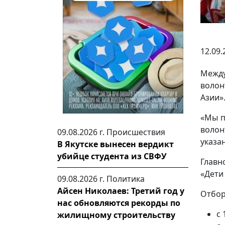
12.09.
Между
волон
Азии»
«Мы п
волон
09.08.2026 г.
Происшествия
указа
В Якутске вынесен вердикт
убийце студента из СВФУ
Главн
«Дети
09.08.2026 г.
Политика
Айсен Николаев: Третий год у
Отбор
нас обновляются рекорды по
с 
жилищному строительству