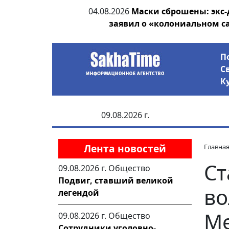
ии выявила на
04.08.2026
Маски сброшены: экс-
анцев
заявил о «колониальном с
П
С
К
09.08.2026 г.
Лента новостей
Главна
Ст
09.08.2026 г.
Общество
Подвиг, ставший великой
во
легендой
М
09.08.2026 г.
Общество
Сотрудники уголовно-