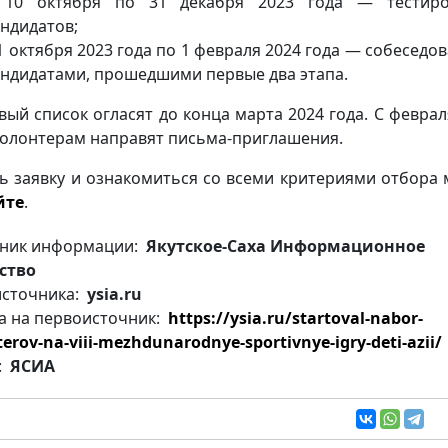
 10 октября по 31 декабря 2023 года — тестиро
андидатов;
1 октября 2023 года по 1 февраля 2024 года — собеседов
андидатами, прошедшими первые два этапа.
вый список огласят до конца марта 2024 года. С феврал
волонтерам направят письма-приглашения.
ь заявку и ознакомиться со всеми критериями отбора
йте
.
ник информации:
Якутское-Саха Информационное
ство
источника:
ysia.ru
а на первоисточник:
https://ysia.ru/startoval-nabor-
terov-na-viii-mezhdunarodnye-sportivnye-igry-deti-azii/
:
ЯСИА