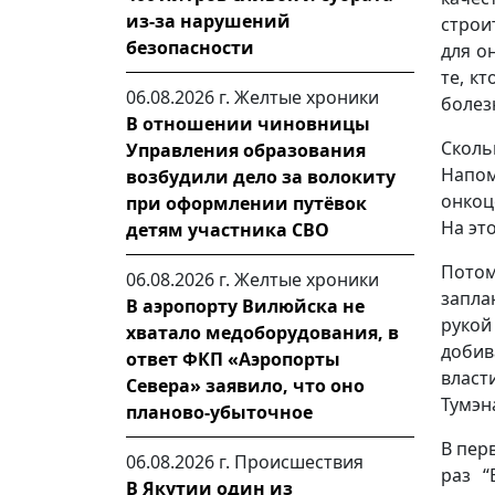
из-за нарушений
строи
безопасности
для о
те, к
06.08.2026 г.
Желтые хроники
болез
В отношении чиновницы
Сколь
Управления образования
Напо
возбудили дело за волокиту
онкоц
при оформлении путёвок
На эт
детям участника СВО
Потом
06.08.2026 г.
Желтые хроники
запла
В аэропорту Вилюйска не
рукой
хватало медоборудования, в
добив
ответ ФКП «Аэропорты
власт
Севера» заявило, что оно
Тумэн
планово-убыточное
В пер
06.08.2026 г.
Происшествия
раз “
В Якутии один из