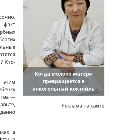
очно,
 факт
ербных
благих
ельные
атятся
? Кто-
Когда молоко матери
превращается в
 этим
алкогольный коктейль
ебенку
ства —
авьте,
Реклама на сайте
данно
дках в
утина