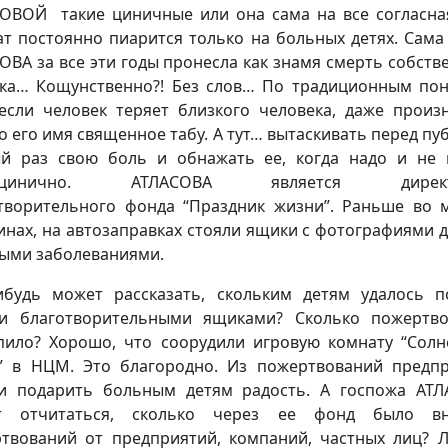
ОВОЙ такие циничные или она сама на все согласн
ат постоянно пиарится только на больных детях. Сама
ОВА за все эти годы пронесла как знамя смерть собств
ка… Кощунственно?! Без слов… По традиционным по
 если человек теряет близкого человека, даже произ
о его имя священное табу. А тут… вытаскивать перед пу
й раз свою боль и обнажать ее, когда надо и не
рхцинично. АТЛАСОВА является директ
творительного фонда “Праздник жизни”. Раньше во 
инах, на автозаправках стояли ящики с фотографиями д
ыми заболеваниями.
ибудь может рассказать, скольким детям удалось 
и благотворительными ящиками? Сколько пожертв
пило? Хорошо, что соорудили игровую комнату “Сол
” в НЦМ. Это благородно. Из пожертвований предп
и подарить больным детям радость. А госпожа АТ
т отчитаться, сколько через ее фонд было вн
твований от предприятий, компаний, частных лиц? 