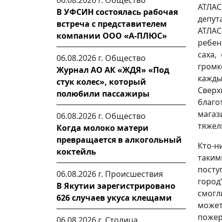
06.08.2026 г.
Общество
АТЛАС
В УФСИН состоялась рабочая
депут
встреча с представителем
АТЛАС
компании ООО «А-ПЛЮС»
ребен
саха,
06.08.2026 г.
Общество
громк
Журнал АО АК «ЖДЯ» «Под
кажды
стук колес», который
Све
полюбили пассажиры
благо
магаз
06.08.2026 г.
Общество
тяжел
Когда молоко матери
превращается в алкогольный
Кто-н
коктейль
таким
посту
06.08.2026 г.
Происшествия
город
В Якутии зарегистрировано
смогл
626 случаев укуса клещами
може
пожер
06.08.2026 г.
Столица