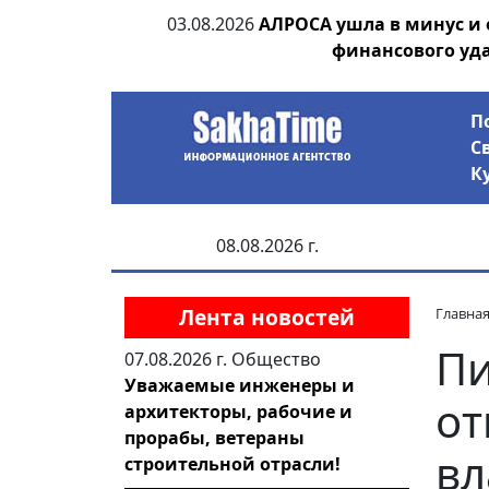
ания депутата
03.08.2026
АЛРОСА ушла в минус и
 рублей
финансового уд
П
С
К
08.08.2026 г.
Лента новостей
Главна
Пи
07.08.2026 г.
Общество
Уважаемые инженеры и
от
архитекторы, рабочие и
прорабы, ветераны
вл
строительной отрасли!