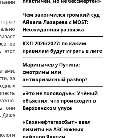
пластичен, но не бессмертен»
мпании
Чем закончился громкий суд
оторые
Айаала Лазарева с MOST:
тально
Неожиданная развязка
ивает
КХЛ-2026/2027: по каким
все ее
правилам будут играть в лиге
ь этот
Маринычев у Путина:
атами,
смотрины или
ти, за
антикризисный разбор?
одных
опасть
«Это не половодье»: Учёный
важно.
объяснил, что происходит в
ь, они
Верхоянском улусе
. Даже
«Саханефтегазсбыт» ввел
лимиты на АЗС южных
нологи
районов Якутии