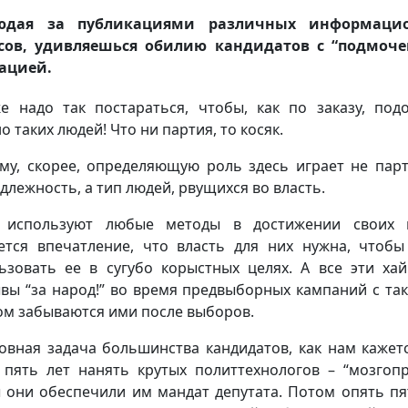
юдая за публикациями различных информаци
рсов, удивляешься обилию кандидатов с “подмоче
ацией.
е надо так постараться, чтобы, как по заказу, под
о таких людей! Что ни партия, то косяк.
му, скорее, определяющую роль здесь играет не пар
длежность, а тип людей, рвущихся во власть.
е используют любые методы в достижении своих ц
ется впечатление, что власть для них нужна, чтоб
ьзовать ее в сугубо корыстных целях. А все эти ха
вы “за народ!” во время предвыборных кампаний с та
ом забываются ими после выборов.
овная задача большинства кандидатов, как нам кажетс
 пять лет нанять крутых политтехнологов – “мозгопр
 они обеспечили им мандат депутата. Потом опять пя