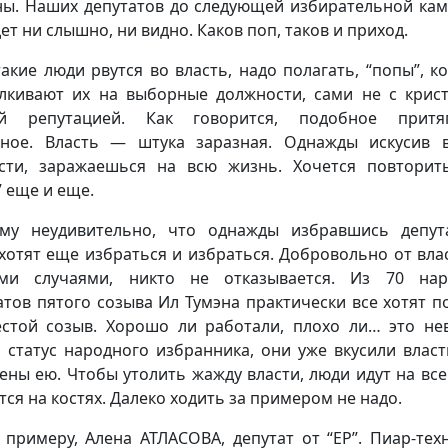
ы. Наших депутатов до следующей избирательной ка
ет ни слышно, ни видно. Каков поп, таков и приход.
такие люди рвутся во власть, надо полагать, “попы”, к
лкивают их на выборные должности, сами не с крис
ой репутацией. Как говорится, подобное притяг
ное. Власть — штука заразная. Однажды искусив 
сти, заражаешься на всю жизнь. Хочется повторит
” еще и еще.
му неудивительно, что однажды избравшись депут
хотят еще избраться и избраться. Добровольно от влас
ими случаями, никто не отказывается. Из 70 нар
атов пятого созыва Ил Тумэна практически все хотят п
стой созыв. Хорошо ли работали, плохо ли… это не
 статус народного избранника, они уже вкусили власт
ены ею. Чтобы утолить жажду власти, люди идут на все
тся на костях. Далеко ходить за примером не надо.
к примеру, Алена АТЛАСОВА, депутат от “ЕР”. Пиар-тех