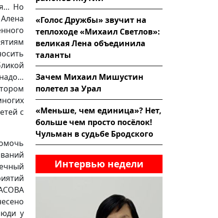
ая… Но
 Алена
«Голос Дружбы» звучит на
енного
теплоходе «Михаил Светлов»:
нятиям
великая Лена объединила
носить
таланты
бликой
Зачем Михаил Мишустин
 надо…
полетел за Урал
ором
многих
«Меньше, чем единица»? Нет,
етей с
больше чем просто посёлок!
Чульман в судьбе Бродского
помочь
ований
Интервью недели
нечный
риятий
ЛАСОВА
есено
Люди у