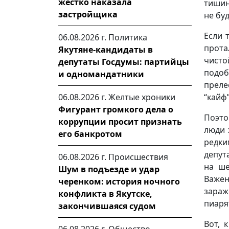
жестко наказала
тишин
застройщика
не буд
Если 
06.08.2026 г.
Политика
прота
Якутяне-кандидаты в
чист
депутаты Госдумы: партийцы
подоб
и одномандатники
преле
06.08.2026 г.
Желтые хроники
“кайф
Фигурант громкого дела о
Поэто
коррупции просит признать
люди 
его банкротом
редк
депут
06.08.2026 г.
Происшествия
на ше
Шум в подъезде и удар
Важен
черенком: история ночного
зараж
конфликта в Якутске,
пиаря
закончившаяся судом
Вот, 