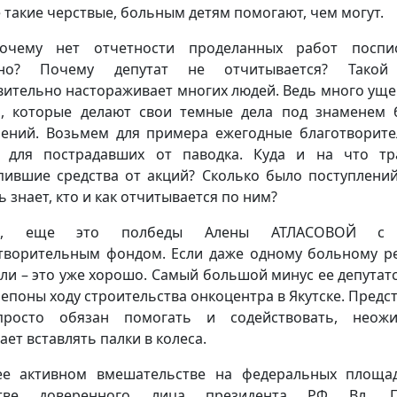
е такие черствые, больным детям помогают, чем могут.
очему нет отчетности проделанных работ поспис
сно? Почему депутат не отчитывается? Такой
вительно настораживает многих людей. Ведь много ущ
, которые делают свои темные дела под знаменем 
ений. Возьмем для примера ежегодные благотворит
 для пострадавших от паводка. Куда и на что тр
пившие средства от акций? Сколько было поступлений
ь знает, кто и как отчитывается по ним?
о, еще это полбеды Алены АТЛАСОВОЙ с
творительным фондом. Если даже одному больному р
ли – это уже хорошо. Самый большой минус ее депутат
репоны ходу строительства онкоцентра в Якутске. Предст
просто обязан помогать и содействовать, неожи
ает вставлять палки в колеса.
е активном вмешательстве на федеральных площа
стве доверенного лица президента РФ Вл. П