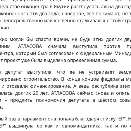
тельство онкоцентра в Якутии растянулось аж на два год
нкобольного эти два года, наверное, все понимают, не 
то непосредственно или косвенно сталкивался с этой ст
нью.
ких могли бы спасти врачи, не будь этих долгих дву
мним, АТЛАСОВА сначала выступила против пр
ентра, который был согласован с федеральным Минзд
от проект уже была выделена определенная сумма.
 депутат выступила, что ее не устраивает земл
нировано строительство. В конце концов федералы м
 и отозвали финансирование. А ведь республика этих
алась долгих 20 лет. АТЛАСОВА сейчас снова и опять
и – продлить полномочия депутата в шестом соз
а.
вый раз в парламент она попала благодаря списку “ЕР”. Н
ЕР” выдвинула ее как и одномандатника, так и по 