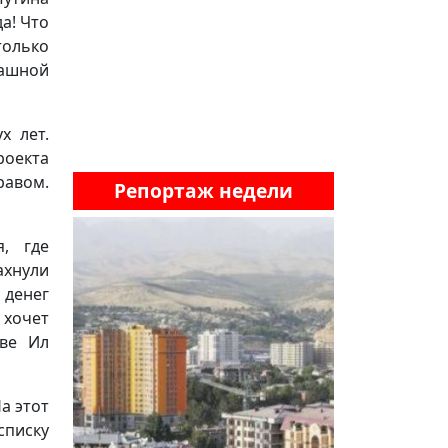
а! Что
только
рашной
х лет.
оекта
равом.
Репортаж недели
я, где
ахнули
 денег
 хочет
ыве Ил
а этот
списку