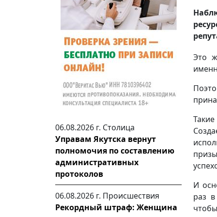
Набл
ресу
репут
Это ж
именн
Поэто
прина
Таки
06.08.2026 г.
Столица
Созда
Управам Якутска вернут
испол
полномочия по составлению
призы
административных
успех
протоколов
И осн
06.08.2026 г.
Происшествия
раз в
Рекордный штраф: Женщина
чтобы