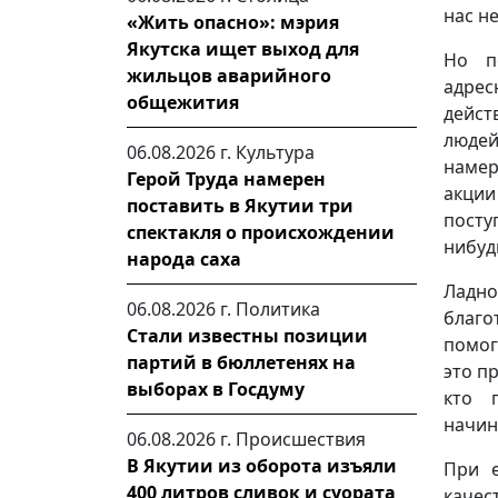
нас н
«Жить опасно»: мэрия
Якутска ищет выход для
Но п
жильцов аварийного
адре
общежития
дейст
людей
06.08.2026 г.
Культура
намер
Герой Труда намерен
акции
поставить в Якутии три
посту
спектакля о происхождении
нибуд
народа саха
Ладн
06.08.2026 г.
Политика
благо
Стали известны позиции
помог
партий в бюллетенях на
это п
выборах в Госдуму
кто 
начин
06.08.2026 г.
Происшествия
В Якутии из оборота изъяли
При е
400 литров сливок и суората
каче