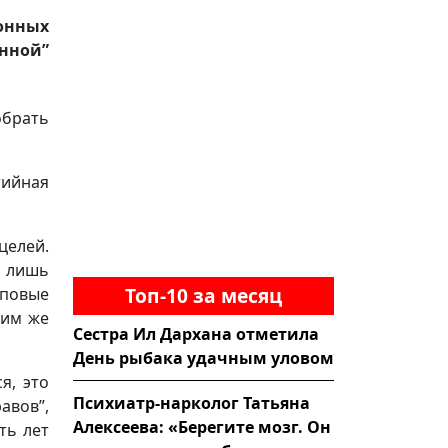
онных
нной”
обрать
тийная
елей.
ы лишь
Топ-10 за месяц
йповые
ким же
Сестра Ил Дархана отметила
День рыбака удачным уловом
я, это
Психиатр-нарколог Татьяна
авов”,
Алексеева: «Берегите мозг. Он
ть лет