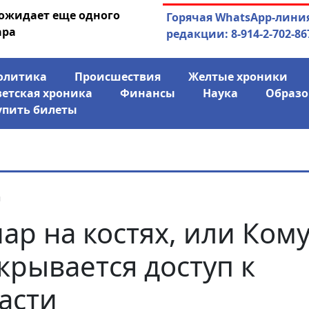
 ожидает еще одного
04.08.2026
Маринычев у П
Горячая WhatsApp-лини
ара
антикризисн
редакции: 8-914-2-702-86
олитика
Происшествия
Желтые хроники
ветская хроника
Финансы
Наука
Образо
упить билеты
я
ар на костях, или Ком
крывается доступ к
асти