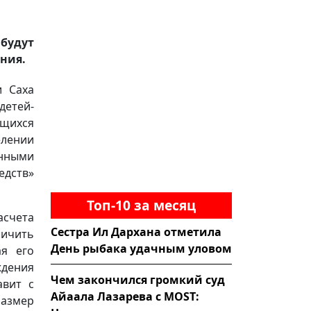
будут
ния.
и Саха
детей-
ящихся
елении
енными
дств»
Топ-10 за месяц
асчета
Сестра Ил Дархана отметила
личить
День рыбака удачным уловом
ая его
ждения
Чем закончился громкий суд
авит с
Айаала Лазарева с MOST:
размер