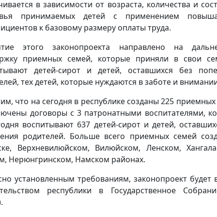
чивается в зависимости от возраста, количества и сос
овья принимаемых детей с применением повыш
ициентов к базовому размеру оплаты труда.
ятие этого законопроекта направлено на дальн
ржку приемных семей, которые приняли в свои с
тывают детей-сирот и детей, оставшихся без поп
елей, тех детей, которые нуждаются в заботе и внимании
им, что на сегодня в республике созданы 225 приемных
лючены договоры с 3 патронатными воспитателями, к
годня воспитывают 637 детей-сирот и детей, оставших
ения родителей. Больше всего приемных семей соз
тске, Верхневилюйском, Вилюйском, Ленском, Хангала
м, Нерюнгринском, Намском районах.
сно установленным требованиям, законопроект будет 
тельством республики в Государственное Собран
.