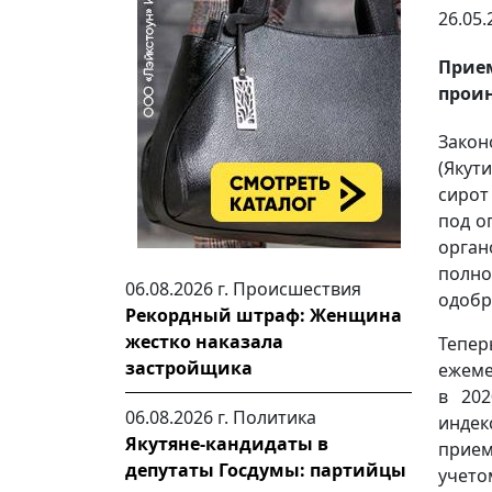
26.05.
Прие
прои
Закон
(Якут
сирот
под о
орган
полн
06.08.2026 г.
Происшествия
одобр
Рекордный штраф: Женщина
жестко наказала
Тепер
застройщика
ежеме
в 202
06.08.2026 г.
Политика
индек
Якутяне-кандидаты в
прием
депутаты Госдумы: партийцы
учето