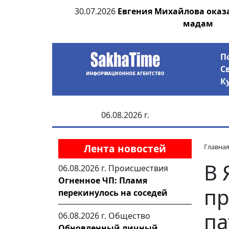
ьсах и Победе
30.07.2026
Евгения Михайлова оказ
мадам
П
С
К
06.08.2026 г.
Лента новостей
Главна
В 
06.08.2026 г.
Происшествия
Огненное ЧП: Пламя
пр
перекинулось на соседей
па
06.08.2026 г.
Общество
Обновленный личный