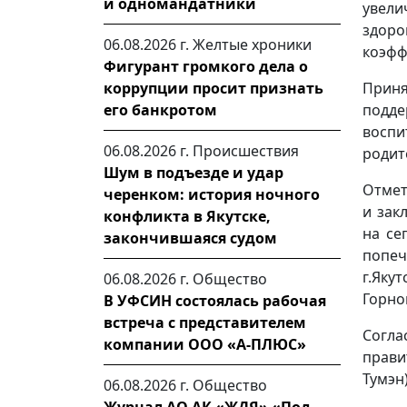
и одномандатники
увели
здор
06.08.2026 г.
Желтые хроники
коэфф
Фигурант громкого дела о
Прин
коррупции просит признать
подде
его банкротом
воспи
06.08.2026 г.
Происшествия
родит
Шум в подъезде и удар
Отмет
черенком: история ночного
и зак
конфликта в Якутске,
на се
закончившаяся судом
попеч
г.Яку
06.08.2026 г.
Общество
Горно
В УФСИН состоялась рабочая
встреча с представителем
Согла
компании ООО «А-ПЛЮС»
прави
Тумэн)
06.08.2026 г.
Общество