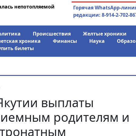
алась непотопляемой
30.07.2026
Экс-спикер Якутск
Горячая WhatsApp-лини
совладельцем го
редакции: 8-914-2-702-86
олитика
Происшествия
Желтые хроники
ветская хроника
Финансы
Наука
Образо
упить билеты
я
Якутии выплаты
иемным родителям и
тронатным