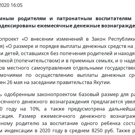
2020 16:05
мным родителям и патронатным воспитателям 
ндексированы ежемесячные денежные вознагражде
опроект «О внесении изменений в Закон Республик
ия) «О размере и порядке выплаты денежных средств на 
 и детей, оставшихся без попечения родителей и наход
пекой (попечительством) и в приемных семьях, и о над
ов местного самоуправления отдельными государств
омочиями по осуществлению выплаты денежных сре
ен 26 мая на заседании правительства Якутии.
ь одобренным законопроектом базовый размер для р
сячного денежного вознаграждения предлагается уве
0 году на 10%, а также предусмотрена дальнейш
сация. Размер ежемесячного денежного вознагра
ному родителю за воспитание одного ребенка сост
м индексации в 2020 году в среднем 8250 руб. Также 