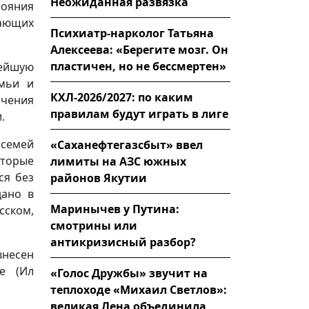
Неожиданная развязка
тояния
ающих
Психиатр-нарколог Татьяна
Алексеева: «Берегите мозг. Он
пластичен, но не бессмертен»
ейшую
емьи и
КХЛ-2026/2027: по каким
ечения
правилам будут играть в лиге
.
 семей
«Саханефтегазсбыт» ввел
оторые
лимиты на АЗС южных
ся без
районов Якутии
дано в
Маринычев у Путина:
сском,
смотрины или
антикризисный разбор?
внесен
ие (Ил
«Голос Дружбы» звучит на
теплоходе «Михаил Светлов»:
великая Лена объединила