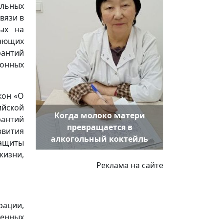
ельных
вязи в
ных на
ающих
рантий
конных
кон «О
ийской
Когда молоко матери
рантий
превращается в
звития
алкогольный коктейль
защиты
изни,
Реклама на сайте
ации,
енных