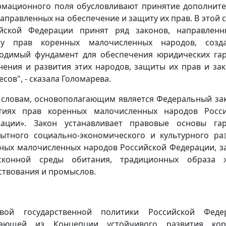
мационного поля обусловливают принятие дополнит
направленных на обеспечение и защиту их прав. В этой с
йской Федерации принят ряд законов, направлен
ту прав коренных малочисленных народов, созд
одимый фундамент для обеспечения юридических га
нения и развития этих народов, защиты их прав и за
сов", - сказала Голомарева.
 словам, основополагающим является Федеральный за
тиях прав коренных малочисленных народов Росс
ации». Закон устанавливает правовые основы га
ытного социально-экономического и культурного ра
ных малочисленных народов Российской Федерации, 
сконной среды обитания, традиционных образа ж
ствования и промыслов.
овой государственной политики Российской Федер
кающей из Концепции устойчивого развития кор