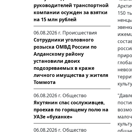
руководителей транспортной
Аркти
компании осужден за взятки
150 т
на 15 млн рублей
ненцы
эвенк
06.08.2026 г.
Происшествия
ижем
Сотрудники уголовного
соста
розыска ОМВД России по
росси
Алданскому району
прир
установили двоих
глоба
подозреваемых в краже
нево
личного имущества у жителя
терри
Томмота
культ
"Дав
06.08.2026 г.
Общество
пост
Якутянин спас сослуживцев,
возм
проехав по горящему полю на
мало
УАЗе «буханке»
культ
06.08.2026 г.
Общество
общно