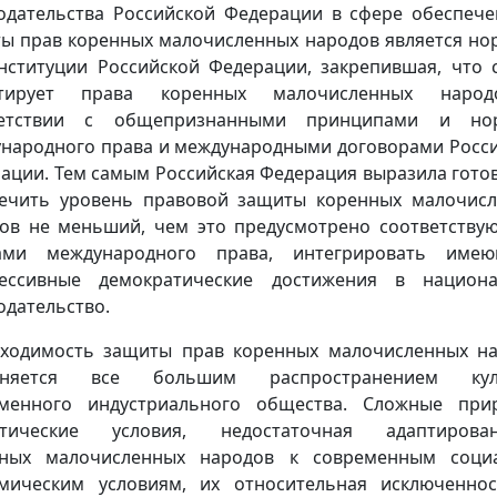
одательства Российской Федерации в сфере обеспеч
ы прав коренных малочисленных народов является нор
нституции Российской Федерации, закрепившая, что 
нтирует права коренных малочисленных наро
ветствии с общепризнанными принципами и но
народного права и международными договорами Росс
ации. Тем самым Российская Федерация выразила гото
ечить уровень правовой защиты коренных малочис
ов не меньший, чем это предусмотрено соответств
ами международного права, интегрировать имею
рессивные демократические достижения в национа
одательство.
ходимость защиты прав коренных малочисленных н
сняется все большим распространением кул
менного индустриального общества. Сложные при
атические условия, недостаточная адаптирован
нных малочисленных народов к современным социа
мическим условиям, их относительная исключенно