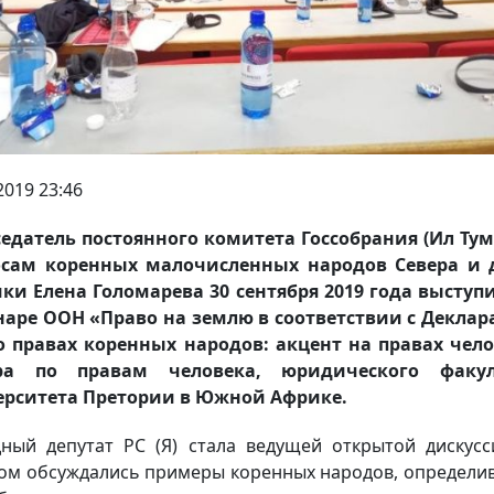
2019 23:46
едатель постоянного комитета Госсобрания (Ил Тум
осам коренных малочисленных народов Севера и 
ки Елена Голомарева 30 сентября 2019 года выступ
аре ООН «Право на землю в соответствии с Декла
 правах коренных народов: акцент на правах чел
ра по правам человека, юридического факул
ерситета Претории в Южной Африке.
ный депутат РС (Я) стала ведущей открытой дискусс
ом обсуждались примеры коренных народов, определи