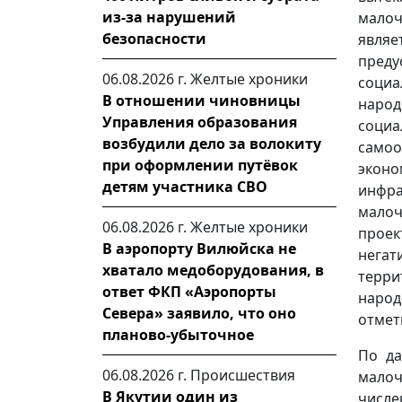
из-за нарушений
малоч
безопасности
являе
пред
06.08.2026 г.
Желтые хроники
социа
В отношении чиновницы
народ
Управления образования
соци
возбудили дело за волокиту
само
при оформлении путёвок
эконо
детям участника СВО
инфра
мало
06.08.2026 г.
Желтые хроники
проек
В аэропорту Вилюйска не
нега
хватало медоборудования, в
терр
ответ ФКП «Аэропорты
наро
Севера» заявило, что оно
отмет
планово-убыточное
По да
06.08.2026 г.
Происшествия
мало
В Якутии один из
числ