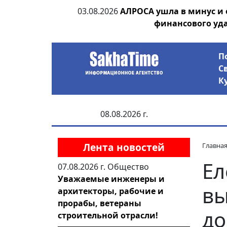
ания депутата
03.08.2026
АЛРОСА ушла в минус и
 рублей
финансового уд
П
С
К
08.08.2026 г.
Лента новостей
Главна
Ел
07.08.2026 г.
Общество
Уважаемые инженеры и
вы
архитекторы, рабочие и
прорабы, ветераны
до
строительной отрасли!