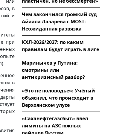
пластичен, но не бессмертен»
я или
сов, в
Чем закончился громкий суд
ятий и
Айаала Лазарева с MOST:
Неожиданная развязка
ритеты
ле при
КХЛ-2026/2027: по каким
ленных
правилам будут играть в лиге
опыте
Маринычев у Путина:
).
смотрины или
менное
антикризисный разбор?
улом в
ечения
«Это не половодье»: Учёный
дарты
объяснил, что происходит в
ствует
Верхоянском улусе
оторых
«Саханефтегазсбыт» ввел
лимиты на АЗС южных
вития
районов Якутии