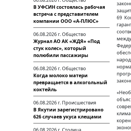
06.08.2026 г.
Общество
закон
В УФСИН состоялась рабочая
защит
встреча с представителем
69 Ко
компании ООО «А-ПЛЮС»
гара
соот
06.08.2026 г.
Общество
между
Журнал АО АК «ЖДЯ» «Под
Федер
стук колес», который
обесп
полюбили пассажиры
народ
норм
06.08.2026 г.
Общество
прог
Когда молоко матери
закон
превращается в алкогольный
коктейль
«Необ
объя
06.08.2026 г.
Происшествия
совре
В Якутии зарегистрировано
клим
626 случаев укуса клещами
коре
эконо
06.08.2026 г.
Столица