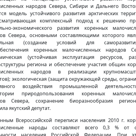
исленных народов Севера, Сибири и Дальнего Восто
тся модель устойчивого развития арктических терри
усматривающая комплексный подход к решению пр
льно-экономического развития коренных малочис
ов Севера, основными составляющими которого явл
альная (создание условий для саморазви
обеспечения коренных малочисленных народов Сев
мическая (устойчивая эксплуатация ресурсов, ра
структуры региона и обеспечение участия общин ко
численных народов в реализации крупномасшт
тов); экологическая (защита окружающей среды, огран
тивного воздействия промышленной деятельнос
итории природопользования коренных малочисл
дов Севера, сохранение биоразнообразия региона
ила якутский депутат.
нным Всероссийской переписи населения 2010 г. ко
численные народы составляют всего 0,3 % от 
енности населения Российской Федерации. При э