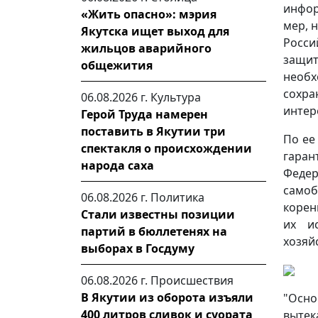
инфор
«Жить опасно»: мэрия
мер, 
Якутска ищет выход для
Росси
жильцов аварийного
защи
общежития
необх
сохра
06.08.2026 г.
Культура
интере
Герой Труда намерен
поставить в Якутии три
По ее
спектакля о происхождении
гаран
народа саха
Федер
самоб
06.08.2026 г.
Политика
корен
Стали известны позиции
их и
партий в бюллетенях на
хозяй
выборах в Госдуму
06.08.2026 г.
Происшествия
В Якутии из оборота изъяли
"Осн
400 литров сливок и суората
выте