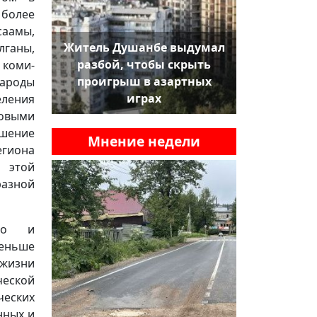
 более
саамы,
Житель Душанбе выдумал
лганы,
разбой, чтобы скрыть
 коми-
проигрыш в азартных
ароды
играх
еления
ровыми
шение
Мнение недели
егиона
 этой
разной
ого и
еньше
жизни
еской
ческих
нных и