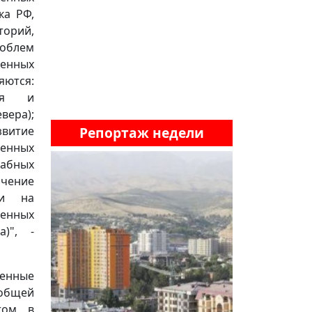
ка РФ,
торий,
облем
ленных
яются:
тия и
ера);
звитие
Репортаж недели
ренных
абных
ичение
ти на
енных
)", -
ренные
общей
том в