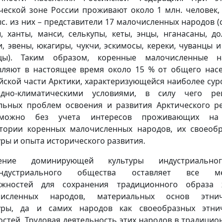
ческой зоне России проживают около 1 млн. человек,
ыс. из них – представители 17 малочисленных народов (
, ханты, манси, селькупы, кеты, энцы, нганасаны, до
и, эвены, юкагиры, чукчи, эскимосы, кереки, чуванцы и
цы). Таким образом, коренные малочисленные н
вляют в настоящее время около 15 % от общего нас
йской части Арктики, характеризующейся наиболее су
одно-климатическими условиями, в силу чего ре
льных проблем освоения и развития Арктического р
зможно без учета интересов проживающих на
тории коренных малочисленных народов, их своеоб
уры и опыта исторического развития.
ление доминирующей культуры индустриальн
индустриального общества оставляет все м
ожностей для сохранения традиционного образа 
численных народов, материальных основ этнич
уры, да и самих народов как своеобразных этни
стей. Трудовая деятельность этих народов в традицио