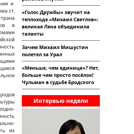
ения и
ма ст.
«Голос Дружбы» звучит на
страна
теплоходе «Михаил Светлов»:
дов в
великая Лена объединила
рмами
таланты
ийской
вность
Зачем Михаил Мишустин
ленных
полетел за Урал
ующими
«Меньше, чем единица»? Нет,
щиеся
больше чем просто посёлок!
льное
Чульман в судьбе Бродского
ародов
Интервью недели
ьтуры
родно-
ность
льно-
сть из