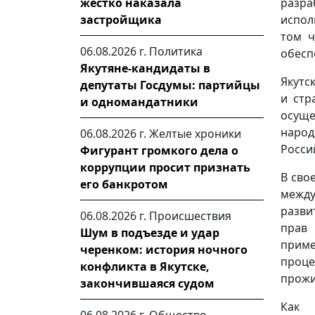
разр
жестко наказала
испол
застройщика
том ч
06.08.2026 г.
Политика
обесп
Якутяне-кандидаты в
Якутс
депутаты Госдумы: партийцы
и стр
и одномандатники
осуще
наро
06.08.2026 г.
Желтые хроники
Росси
Фигурант громкого дела о
коррупции просит признать
В сво
его банкротом
между
разви
06.08.2026 г.
Происшествия
прав
Шум в подъезде и удар
приме
черенком: история ночного
проце
конфликта в Якутске,
прожи
закончившаяся судом
Как 