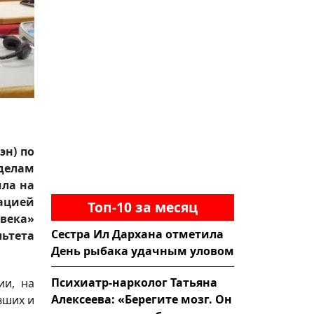
эн) по
делам
ила на
рацией
Топ-10 за месяц
овека»
Сестра Ил Дархана отметила
ьтета
День рыбака удачным уловом
Психиатр-нарколог Татьяна
ии, на
Алексеева: «Берегите мозг. Он
вших и