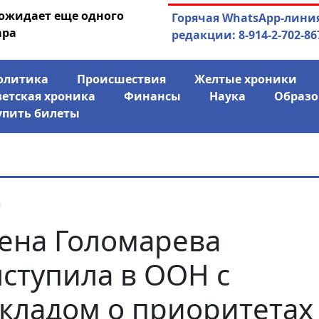
 ожидает еще одного
04.08.2026
Маринычев у П
Горячая WhatsApp-лини
ара
антикризисн
редакции: 8-914-2-702-86
олитика
Происшествия
Желтые хроники
ветская хроника
Финансы
Наука
Образо
упить билеты
я
ена Голомарева
ступила в ООН с
кладом о приоритетах