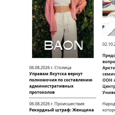
02.10.
Предс
вопр
06.08.2026 г.
Столица
Аркти
Управам Якутска вернут
семин
полномочия по составлению
ООН о
административных
Цент
протоколов
Унив
Народ
06.08.2026 г.
Происшествия
котор
Рекордный штраф: Женщина