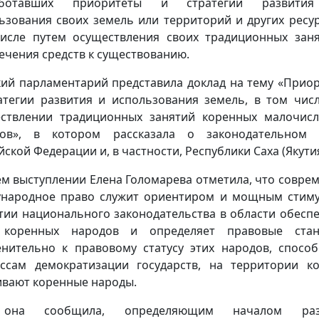
аботавших приоритеты и стратегии развити
ьзования своих земель или территорий и других ресур
исле путем осуществления своих традиционных зан
ечения средств к существованию.
кий парламентарий представила доклад на тему «Прио
атегии развития и использования земель, в том чис
ствлении традиционных занятий коренных малочис
дов», в котором рассказала о законодательном 
йской Федерации и, в частности, Республики Саха (Якутия
ем выступлении Елена Голомарева отметила, что совре
народное право служит ориентиром и мощным стим
тии национального законодательства в области обесп
 коренных народов и определяет правовые стан
нительно к правовому статусу этих народов, способ
ссам демократизации государств, на территории к
вают коренные народы.
она сообщила, определяющим началом раз