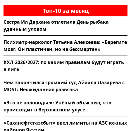
Топ-10 за месяц
Сестра Ил Дархана отметила День рыбака
удачным уловом
Психиатр-нарколог Татьяна Алексеева: «Берегите
мозг. Он пластичен, но не бессмертен»
КХЛ-2026/2027: по каким правилам будут играть
в лиге
Чем закончился громкий суд Айаала Лазарева с
MOST: Неожиданная развязка
«Это не половодье»: Учёный объяснил, что
происходит в Верхоянском улусе
«Саханефтегазсбыт» ввел лимиты на АЗС южных
районов Якутии