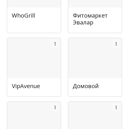
WhoGrill
Фитомаркет
Эвалар
VipAvenue
Домовой