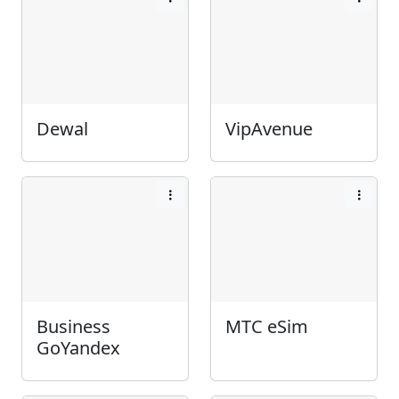
Dewal
VipAvenue
Business
МТС eSim
GoYandex