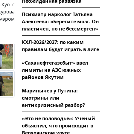
Неожиданная развязка
-Куо с
курова
Психиатр-нарколог Татьяна
 мэром
Алексеева: «Берегите мозг. Он
пластичен, но не бессмертен»
КХЛ-2026/2027: по каким
правилам будут играть в лиге
«Саханефтегазсбыт» ввел
лимиты на АЗС южных
районов Якутии
Маринычев у Путина:
смотрины или
антикризисный разбор?
«Это не половодье»: Учёный
объяснил, что происходит в
Верхоянском улусе