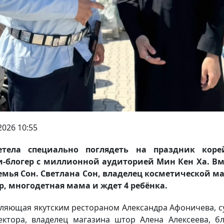
2026 10:55
етела специально поглядеть на праздник коре
-блогер с миллионной аудиторией Мин Кен Ха. Вм
емья Сон. Светлана Сон, владелец косметической м
р, многодетная мама и ждет 4 ребёнка.
ляющая якутским рестораном Александра Афоничева, с
ектора, владелец магазина штор Алена Алексеева, б