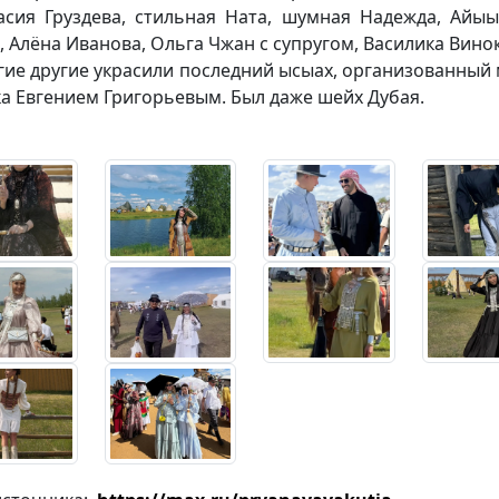
асия Груздева, стильная Ната, шумная Надежда, Айыы
, Алёна Иванова, Ольга Чжан с супругом, Василика Вино
гие другие украсили последний ысыах, организованный
ка Евгением Григорьевым. Был даже шейх Дубая.