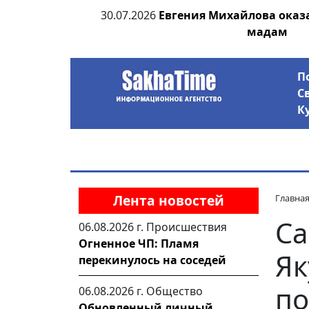
ьсах и Победе
30.07.2026
Евгения Михайлова оказ
мадам
П
С
К
Лента новостей
Главна
Са
06.08.2026 г.
Происшествия
Огненное ЧП: Пламя
Як
перекинулось на соседей
по
06.08.2026 г.
Общество
Обновленный личный