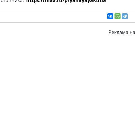
источника:
https://max.ru/pryanayayakutia
Реклама на