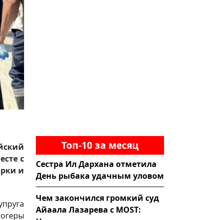
Топ-10 за месяц
йский
есте с
Сестра Ил Дархана отметила
арки и
День рыбака удачным уловом
Чем закончился громкий суд
упруга
Айаала Лазарева с MOST:
логеры