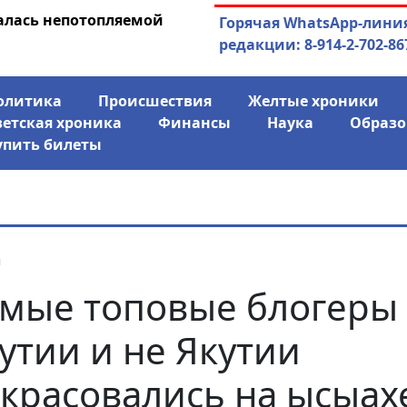
алась непотопляемой
30.07.2026
Экс-спикер Якутск
Горячая WhatsApp-лини
совладельцем го
редакции: 8-914-2-702-86
олитика
Происшествия
Желтые хроники
ветская хроника
Финансы
Наука
Образо
упить билеты
я
мые топовые блогеры
утии и не Якутии
красовались на ысыах