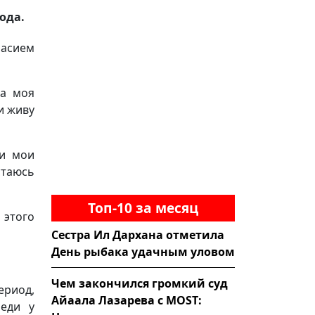
ода.
ласием
ва моя
и живу
ли мои
таюсь
Топ-10 за месяц
 этого
Сестра Ил Дархана отметила
День рыбака удачным уловом
Чем закончился громкий суд
риод,
Айаала Лазарева с MOST:
реди у