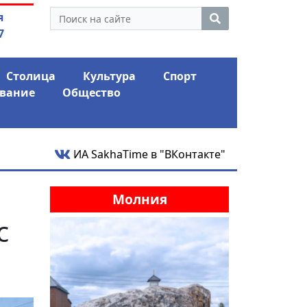
ой гордумы стал основным
03.08.2026
АЛРОСА ушла 
я
стиницы «Лена»
фина
7
Столица
Культура
Спорт
вание
Общество
ИА SakhaTime в "ВКонтакте"
Молния
с