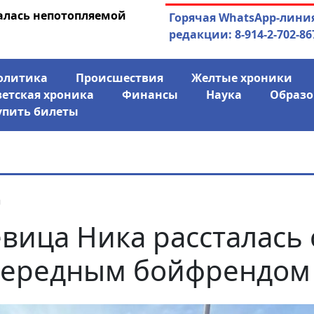
алась непотопляемой
30.07.2026
Экс-спикер Якутск
Горячая WhatsApp-лини
совладельцем го
редакции: 8-914-2-702-86
олитика
Происшествия
Желтые хроники
ветская хроника
Финансы
Наука
Образо
упить билеты
я
вица Ника рассталась 
чередным бойфрендом