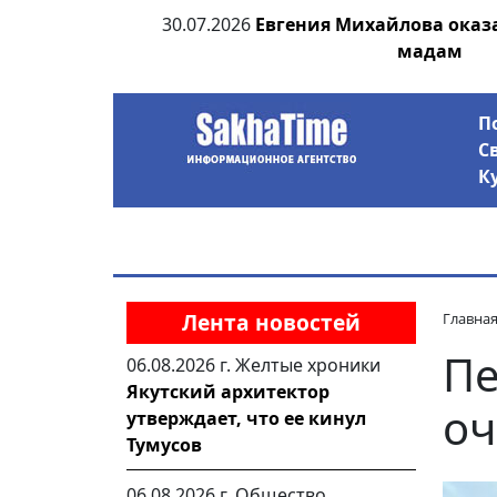
я находка
30.07.2026
Евгения Михайлова оказ
мадам
П
С
К
Лента новостей
Главна
Пе
06.08.2026 г.
Желтые хроники
Якутский архитектор
о
утверждает, что ее кинул
Тумусов
06.08.2026 г.
Общество