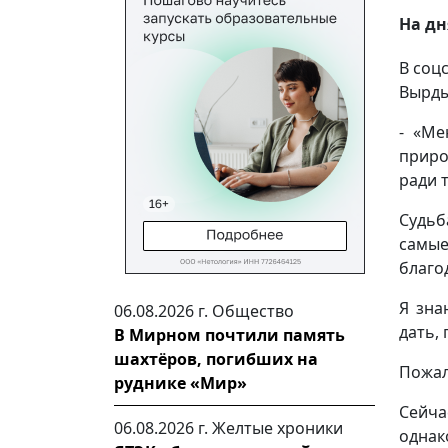
На дн
В соц
Вырд
- «Ме
приро
ради 
Судьб
самы
благо
Я зна
06.08.2026 г.
Общество
дать, 
В Мирном почтили память
шахтёров, погибших на
Пожал
руднике «Мир»
Сейч
06.08.2026 г.
Желтые хроники
однак