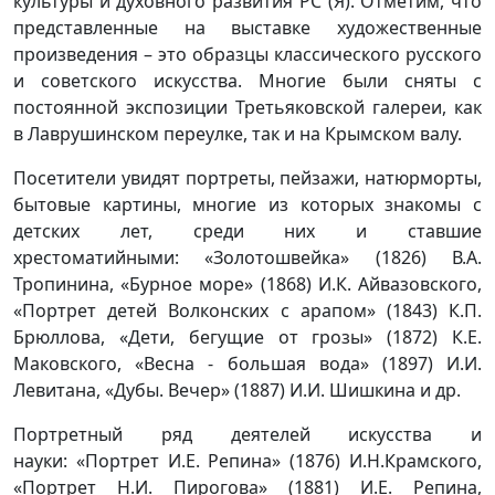
культуры и духовного развития РС (Я). Отметим, что
представленные на выставке художественные
произведения – это образцы классического русского
и советского искусства. Многие были сняты с
постоянной экспозиции Третьяковской галереи, как
в Лаврушинском переулке, так и на Крымском валу.
Посетители увидят портреты, пейзажи, натюрморты,
бытовые картины, многие из которых знакомы с
детских лет, среди них и ставшие
хрестоматийными: «Золотошвейка» (1826) В.А.
Тропинина, «Бурное море» (1868) И.К. Айвазовского,
«Портрет детей Волконских с арапом» (1843) К.П.
Брюллова, «Дети, бегущие от грозы» (1872) К.Е.
Маковского, «Весна - большая вода» (1897) И.И.
Левитана, «Дубы. Вечер» (1887) И.И. Шишкина и др.
Портретный ряд деятелей искусства и
науки: «Портрет И.Е. Репина» (1876) И.Н.Крамского,
«Портрет Н.И. Пирогова» (1881) И.Е. Репина,